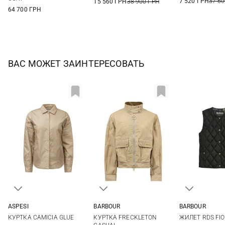
7 520 ГРН
37 60
15 560 ГРН
38 900 ГРН
64 700 ГРН
ВАС МОЖЕТ ЗАИНТЕРЕСОВАТЬ
ASPESI
BARBOUR
BARBOUR
XS
S
M
8
10
12
14
6
8
КУРТКА CAMICIA GLUE
КУРТКА FRECKLETON
ЖИЛЕТ RDS FI
16