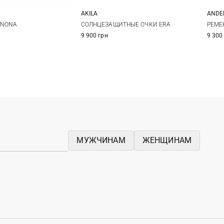
AKILA
ANDE
One size
One size
9
СОЛНЦЕЗАЩИТНЫЕ ОЧКИ ERA
INONA
РЕМЕН
9 900 грн
9 300
11
МУЖЧИНАМ
ЖЕНЩИНАМ