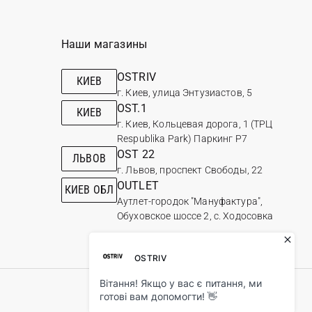
Наши магазины
OSTRIV
КИЕВ
г. Киев, улица Энтузиастов, 5
OST.1
КИЕВ
г. Киев, Кольцевая дорога, 1 (ТРЦ
Respublika Park) Паркинг Р7
OST 22
ЛЬВОВ
г. Львов, проспект Свободы, 22
OUTLET
КИЕВ ОБЛ
Аутлет-городок "Мануфактура",
Обуховское шоссе 2, с. Ходосовка