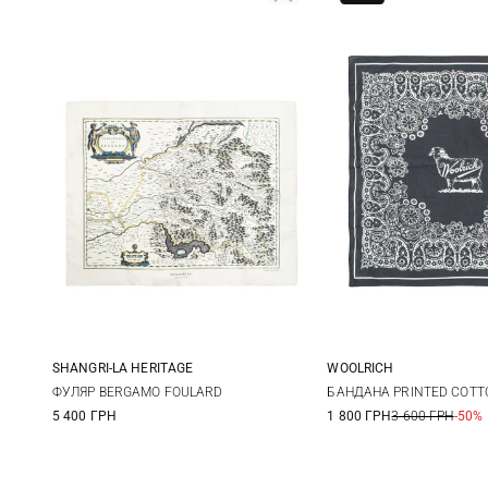
SHANGRI-LA HERITAGE
WOOLRICH
One size
One size
ФУЛЯР BERGAMO FOULARD
БАНДАНА PRINTED COTT
5 400 ГРН
1 800 ГРН
3 600 ГРН
-50%