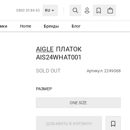
RU
0800 35 86 65
мки
Home
Бренды
Блог
ЛИЧНЫЙ КАБИНЕТ
ВОЙТИ
AIGLE
ПЛАТОК
Еще не зарегистрированы?
AIS24WHAT001
СОЗДАТЬ УЧЕТНУЮ ЗАПИСЬ
SOLD OUT
Артикул: 2249068
РАЗМЕР
ONE SIZE
ДОБАВИТЬ В КОРЗИНУ