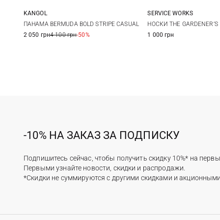
KANGOL
SERVICE WORKS
L
One size
ПАНАМА BERMUDA BOLD STRIPE CASUAL
НОСКИ THE GARDENER’S
2 050 грн
4 100 грн
-50%
1 000 грн
-10% НА ЗАКАЗ ЗА ПОДПИСКУ
Подпишитесь сейчас, чтобы получить скидку 10%* на первы
Первыми узнайте новости, скидки и распродажи.
*Скидки не суммируются с другими скидками и акционным