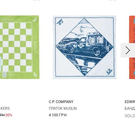
C.P. COMPANY
EDWI
One size
One size
CKERS
ПЛАТОК MUSLIN
БАНД
ГРН
-30%
4 100 ГРН
SOLD