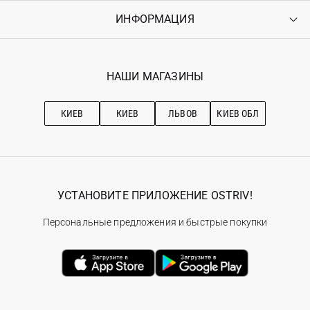
Оплата
ИНФОРМАЦИЯ
Войти
Возврат
Регистрация
Гарантия
Мои заказы
Программа лояльности
Вакансии
Избранное
Наши магазини
НАШИ МАГАЗИНЫ
Ostriv Club+
Про OSTRIV
Подписка на новости
Рекомендации по уходу
КИЕВ
КИЕВ
ЛЬВОВ
КИЕВ ОБЛ
УСТАНОВИТЕ ПРИЛОЖЕНИЕ OSTRIV!
Персональные предложения и быстрые покупки