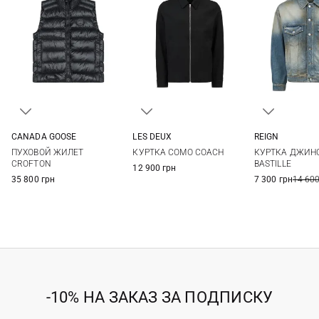
CANADA GOOSE
LES DEUX
REIGN
M
L
XL
XXL
M
L
XL
XXL
L
ПУХОВОЙ ЖИЛЕТ
КУРТКА COMO COACH
КУРТКА ДЖИНС
3XL
CROFTON
BASTILLE
12 900 грн
35 800 грн
7 300 грн
14 600
-10% НА ЗАКАЗ ЗА ПОДПИСКУ