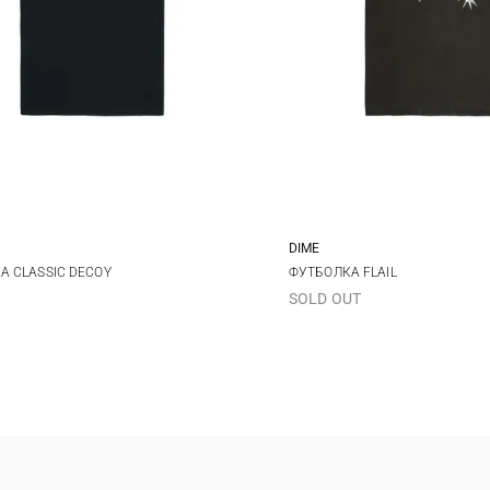
DIME
L
XL
M
L
XL
А CLASSIC DECOY
ФУТБОЛКА FLAIL
SOLD OUT