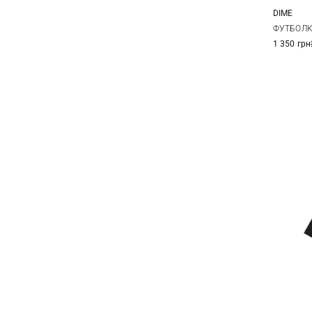
DIME
S
ФУТБОЛК
1 350 грн
XXL