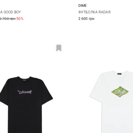
DIME
M
L
XL
M
L
XL
А GOOD BOY
ФУТБОЛКА RADAR
2 700 грн
-50%
2 600 грн