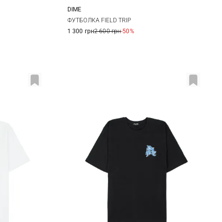
DIME
M
L
XL
ФУТБОЛКА FIELD TRIP
1 300 грн
2 600 грн
-50%