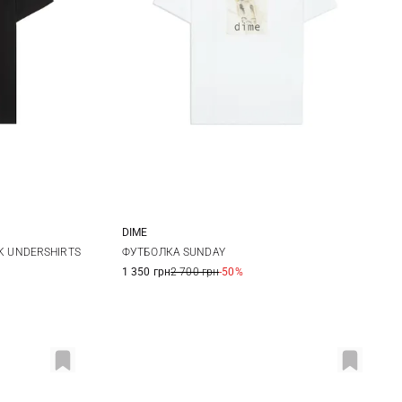
DIME
M
L
XL
XXL
CK UNDERSHIRTS
ФУТБОЛКА SUNDAY
1 350 грн
2 700 грн
-50%