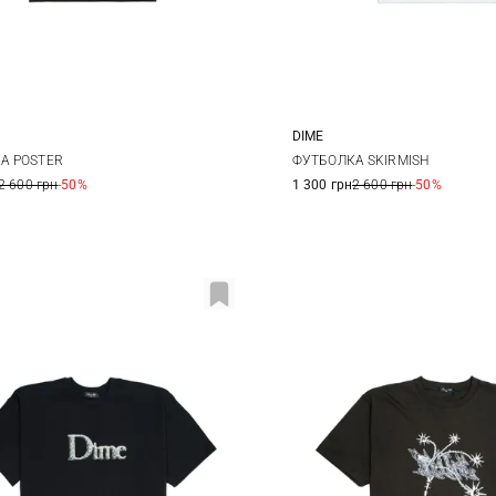
DIME
L
XL
XXL
S
M
L
А POSTER
ФУТБОЛКА SKIRMISH
2 600 грн
-50%
1 300 грн
2 600 грн
-50%