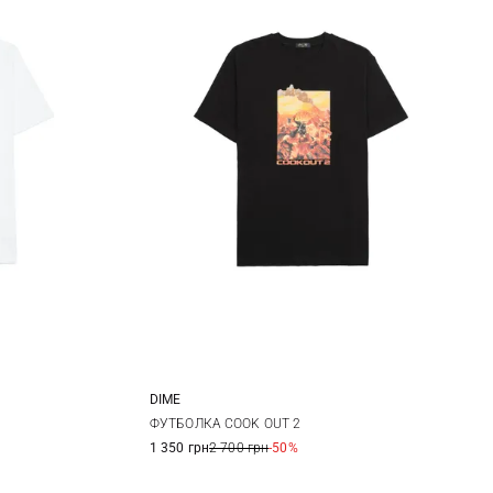
DIME
M
L
XL
XXL
ФУТБОЛКА COOK OUT 2
1 350 грн
2 700 грн
-50%