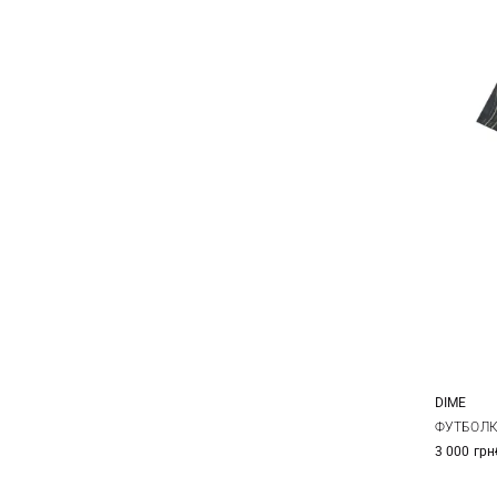
DIME
M
ФУТБОЛК
3 000 грн