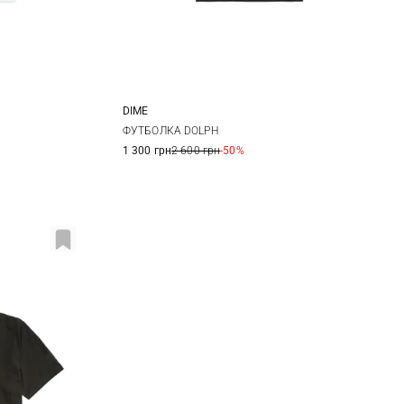
DIME
XL
S
M
L
XL
ФУТБОЛКА DOLPH
1 300 грн
2 600 грн
-50%
XXL