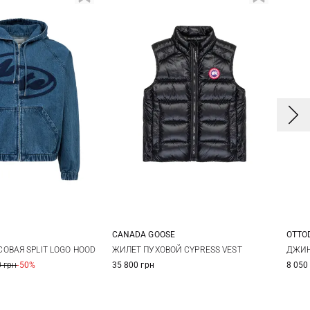
CANADA GOOSE
OTTO
XS
S
M
L
M
L
X
ЖИЛЕТ ПУХОВОЙ CYPRESS VEST
ОВАЯ SPLIT LOGO HOOD
ДЖИН
35 800 грн
 грн
-50%
8 050
XL
XXL