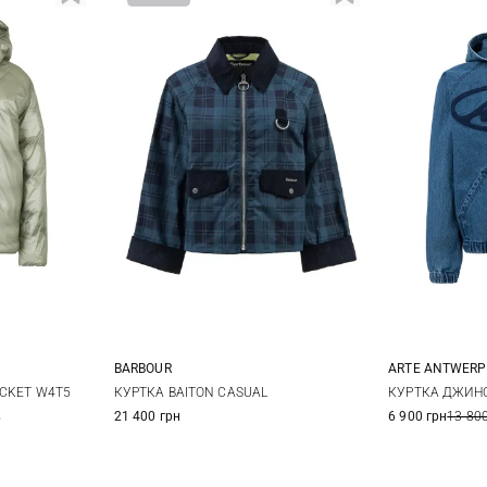
BARBOUR
ARTE ANTWERP
8
10
12
14
S
ACKET W4T5
КУРТКА BAITON CASUAL
КУРТКА ДЖИНС
%
21 400 грн
6 900 грн
13 800