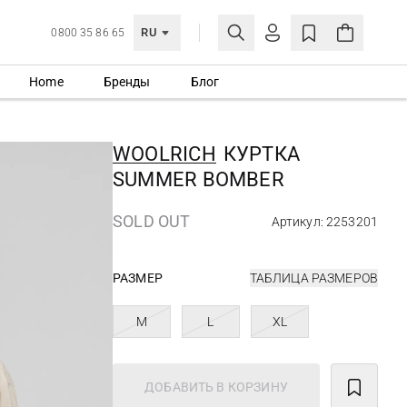
RU
0800 35 86 65
Home
Бренды
Блог
ЛИЧНЫЙ КАБИНЕТ
ВОЙТИ
WOOLRICH
КУРТКА
Еще не зарегистрированы?
SUMMER BOMBER
СОЗДАТЬ УЧЕТНУЮ ЗАПИСЬ
SOLD OUT
Артикул: 2253201
РАЗМЕР
ТАБЛИЦА РАЗМЕРОВ
M
L
XL
ДОБАВИТЬ В КОРЗИНУ