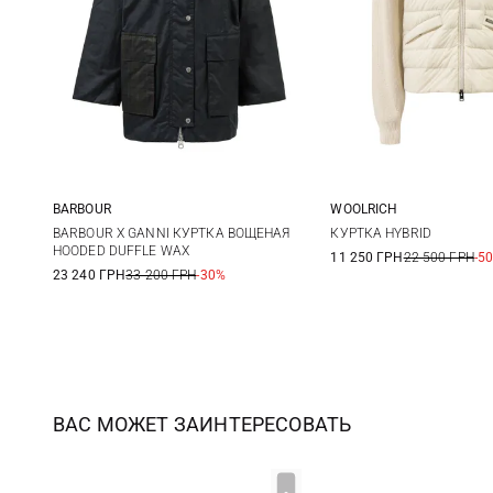
BARBOUR
WOOLRICH
6
8
10
12
S
M
BARBOUR X GANNI КУРТКА ВОЩЕНАЯ
КУРТКА HYBRID
HOODED DUFFLE WAX
11 250 ГРН
22 500 ГРН
-5
23 240 ГРН
33 200 ГРН
-30%
ВАС МОЖЕТ ЗАИНТЕРЕСОВАТЬ