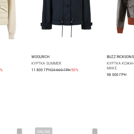
WOOLRICH
BUZZ RICKSONS
L
XXS
XS
S
M
40
4
КУРТКА SUMMER
КУРТКА КОЖАНА
MAKE
0%
11 800 ГРН
23 600 ГРН
-50%
98 000 ГРН