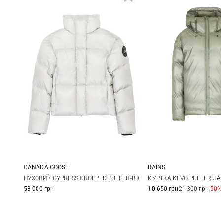
CANADA GOOSE
RAINS
XS
S
M
L
S
M
ПУХОВИК CYPRESS CROPPED PUFFER-BD
КУРТКА KEVO PUFFER J
53 000 грн
10 650 грн
21 300 грн
-50