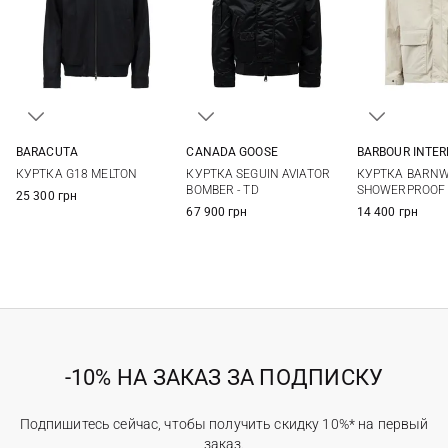
BARACUTA
CANADA GOOSE
BARBOUR INTE
40
42
44
46
M
L
XL
S
M
КУРТКА G18 MELTON
КУРТКА SEGUIN AVIATOR
КУРТКА BARNW
XXL
BOMBER - TD
SHOWERPROOF
25 300 грн
67 900 грн
14 400 грн
-10% НА ЗАКАЗ ЗА ПОДПИСКУ
Подпишитесь сейчас, чтобы получить скидку 10%* на первый
заказ.