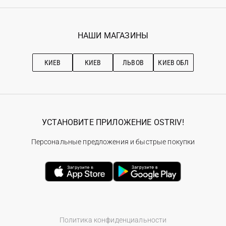
Регистрация
Гарантия
Мои заказы
Программа лояльности
Вакансии
Избранное
Наши магазини
НАШИ МАГАЗИНЫ
Ostriv Club+
Про OSTRIV
Подписка на новости
Рекомендации по уходу
КИЕВ
КИЕВ
ЛЬВОВ
КИЕВ ОБЛ
УСТАНОВИТЕ ПРИЛОЖЕНИЕ OSTRIV!
Персональные предложения и быстрые покупки
Политика конфиденциальности