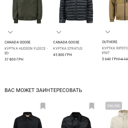
OUTHERE
CANADA GOOSE
CANADA GOOSE
M
L
M
L
XL
XXL
M
L
XL
XXL
КУРТКА RIPSTO
КУРТКА HUDSON FLEECE -
КУРТКА STRATUS
KNIT
BD
45 800 ГРН
5 640 ГРН
14 10
37 800 ГРН
ВАС МОЖЕТ ЗАИНТЕРЕСОВАТЬ