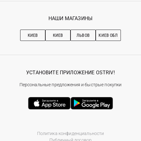
Гарантия
Мои заказы
Программа лояльности
Вакансии
Избранное
Наши магазини
НАШИ МАГАЗИНЫ
Ostriv Club+
Про OSTRIV
Подписка на новости
Рекомендации по уходу
КИЕВ
КИЕВ
ЛЬВОВ
КИЕВ ОБЛ
УСТАНОВИТЕ ПРИЛОЖЕНИЕ OSTRIV!
Персональные предложения и быстрые покупки
Политика конфиденциальности
Публичный договор