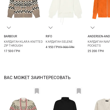
BARBOUR
RIFO
ANDERSEN-AND
6
8
10
12
XS
S
M
L
XS
S
КАРДИГАН KLARA KNITTED
КАРДИГАН SELENE
КАРДИГАН NAVY
14
XL
ZIP THROUGH
POCKETS
4 950 ГРН
9 900 ГРН
17 500 ГРН
25 200 ГРН
ВАС МОЖЕТ ЗАИНТЕРЕСОВАТЬ