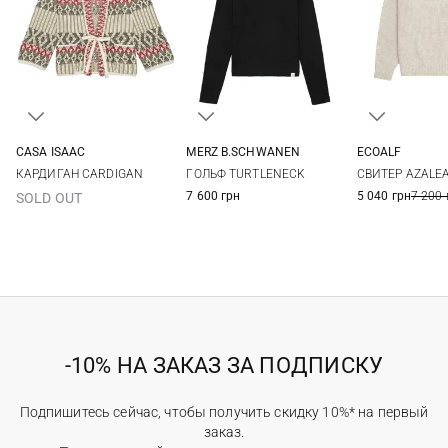
CASA ISAAC
MERZ B.SCHWANEN
ECOALF
1
2
3
4
XXS
XS
S
M
XS
S
КАРДИГАН CARDIGAN
ГОЛЬФ TURTLENECK
СВИТЕР AZALEA
7 600 грн
5 040 грн
7 200 
SOLD OUT
-10% НА ЗАКАЗ ЗА ПОДПИСКУ
Подпишитесь сейчас, чтобы получить скидку 10%* на первый
заказ.