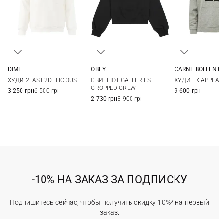
DIME
OBEY
CARNE BOLLEN
XS
S
M
L
XS
S
M
M
L
ХУДИ 2FAST 2DELICIOUS
СВИТШОТ GALLERIES
ХУДИ EX APPEA
CROPPED CREW
3 250 грн
6 500 грн
9 600 грн
2 730 грн
3 900 грн
-10% НА ЗАКАЗ ЗА ПОДПИСКУ
Подпишитесь сейчас, чтобы получить скидку 10%* на первый
заказ.