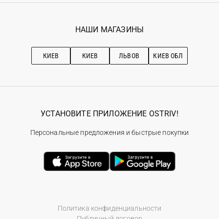
Гарантия
Мои заказы
Программа лояльности
Вакансии
Избранное
Наши магазини
НАШИ МАГАЗИНЫ
Ostriv Club+
Про OSTRIV
Подписка на новости
Рекомендации по уходу
КИЕВ
КИЕВ
ЛЬВОВ
КИЕВ ОБЛ
УСТАНОВИТЕ ПРИЛОЖЕНИЕ OSTRIV!
Персональные предложения и быстрые покупки
Политика конфиденциальности
Публичный договор