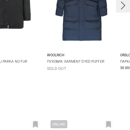
E
WOOLRICH
ORSL
M
L
XL
M
L
XL
XXL
2
U PARKA NO FUR
ПУХОВИК GARMENT DYED PUFFER
ПАРКА
30 00
SOLD OUT