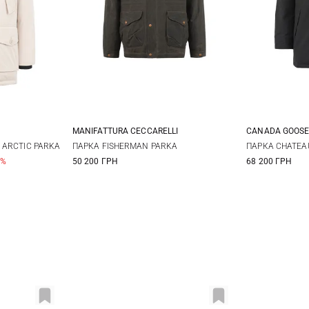
MANIFATTURA CECCARELLI
CANADA GOOS
L
XL
40
42
44
46
S
 ARCTIC PARKA
ПАРКА FISHERMAN PARKA
ПАРКА CHATEA
0%
50 200 ГРН
68 200 ГРН
48