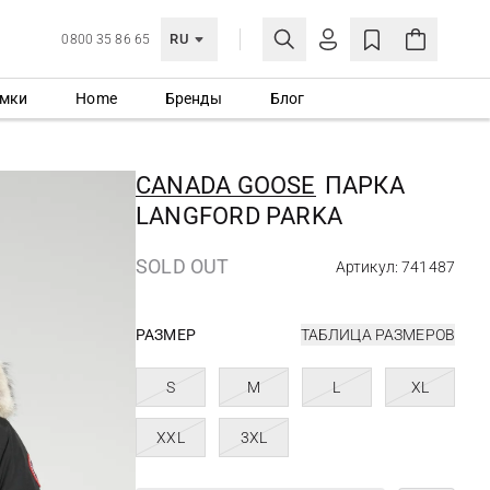
RU
0800 35 86 65
мки
Home
Бренды
Блог
ЛИЧНЫЙ КАБИНЕТ
ВОЙТИ
CANADA GOOSE
ПАРКА
Еще не зарегистрированы?
LANGFORD PARKA
СОЗДАТЬ УЧЕТНУЮ ЗАПИСЬ
SOLD OUT
Артикул: 741487
РАЗМЕР
ТАБЛИЦА РАЗМЕРОВ
S
M
L
XL
XXL
3XL