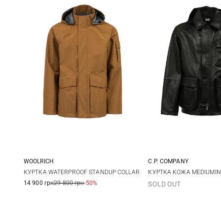
WOOLRICH
C.P. COMPANY
L
M
L
КУРТКА WATERPROOF STANDUP COLLAR
КУРТКА КОЖА MEDIUMIN
14 900 грн
29 800 грн
-50%
SOLD OUT