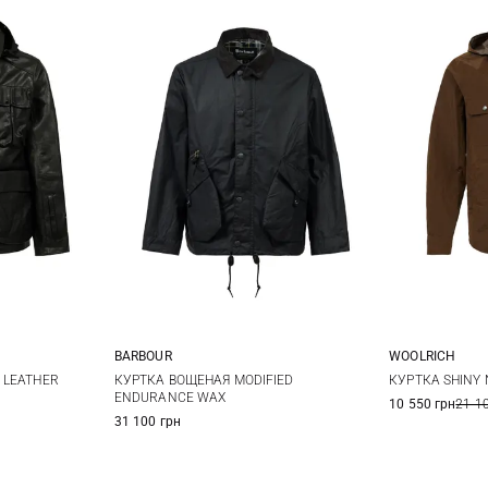
BARBOUR
WOOLRICH
XL
XXL
S
M
L
XL
L
 LEATHER
КУРТКА ВОЩЕНАЯ MODIFIED
КУРТКА SHINY
ENDURANCE WAX
10 550 грн
21 1
XXL
31 100 грн