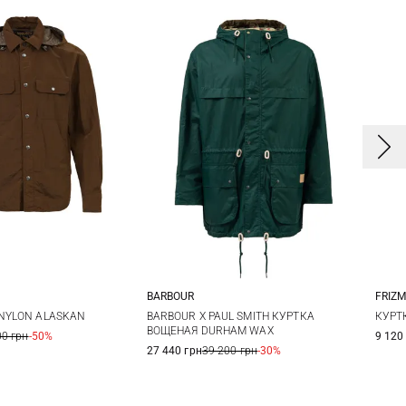
FRIZ
BARBOUR
S
M
L
XL
КУРТ
 NYLON ALASKAN
BARBOUR X PAUL SMITH КУРТКА
ВОЩЕНАЯ DURHAM WAX
9 120
00 грн
-50%
27 440 грн
39 200 грн
-30%