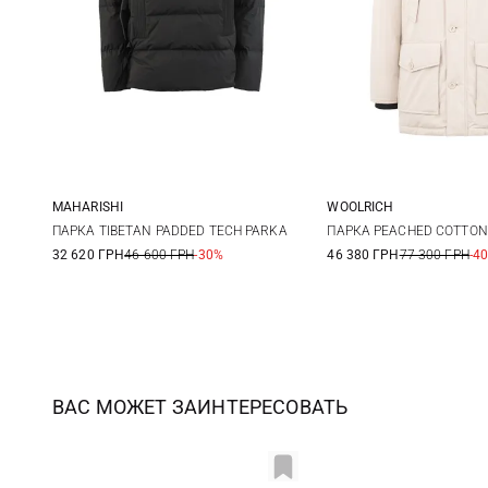
MAHARISHI
WOOLRICH
S
M
L
S
M
ПАРКА TIBETAN PADDED TECH PARKA
ПАРКА PEACHED COTTON
32 620 ГРН
46 600 ГРН
-30%
46 380 ГРН
77 300 ГРН
-4
ВАС МОЖЕТ ЗАИНТЕРЕСОВАТЬ