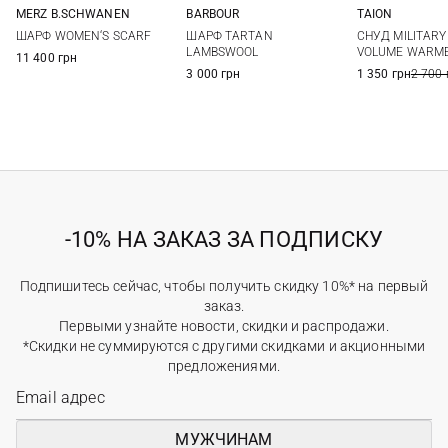
MERZ B.SCHWANEN
BARBOUR
TAION
One size
One size
One si
ШАРФ WOMEN‘S SCARF
ШАРФ TARTAN
СНУД MILITARY
LAMBSWOOL
VOLUME WARM
11 400 грн
3 000 грн
1 350 грн
2 700 
-10% НА ЗАКАЗ ЗА ПОДПИСКУ
Подпишитесь сейчас, чтобы получить скидку 10%* на первый
заказ.
Первыми узнайте новости, скидки и распродажи.
*Скидки не суммируются с другими скидками и акционными
предложениями.
МУЖЧИНАМ