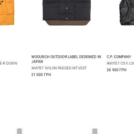
WOOLRICH OUTDOOR LABEL DESIGNED IN
C.P. COMPANY
JAPAN
XL
S
M
L
XL
M
E-R DOWN
ЖИЛЕТ CS II L
ЖИЛЕТ NYLON PADDED MT.VEST
26 900 ГРН
21 000 ГРН