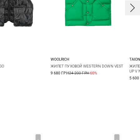
WOOLRICH
TAIO
L
XL
S
M
L
XL
S
OGO
ЖИЛЕТ ПУХОВОЙ WESTERN DOWN VEST
ЖИЛЕ
UP V
9 680 ГРН
24 200 ГРН
-60%
XXL
5 600