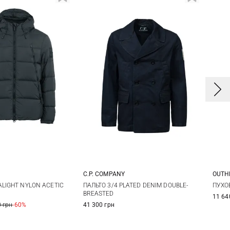
C.P. COMPANY
OUTH
L
XL
XXL
M
L
XL
LIGHT NYLON ACETIC
ПАЛЬТО 3/4 PLATED DENIM DOUBLE-
ПУХО
BREASTED
11 64
 грн
-60%
41 300 грн