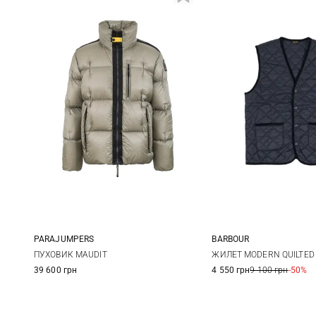
PARAJUMPERS
BARBOUR
M
L
XL
M
L
ПУХОВИК MAUDIT
ЖИЛЕТ MODERN QUILTED
39 600 грн
4 550 грн
9 100 грн
-50%