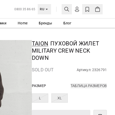
RU
0800 35 86 65
мки
Home
Бренды
Блог
ЛИЧНЫЙ КАБИНЕТ
ВОЙТИ
TAION
ПУХОВОЙ ЖИЛЕТ
Еще не зарегистрированы?
MILITARY CREW NECK
СОЗДАТЬ УЧЕТНУЮ ЗАПИСЬ
DOWN
SOLD OUT
Артикул: 2326791
РАЗМЕР
ТАБЛИЦА РАЗМЕРОВ
L
XL