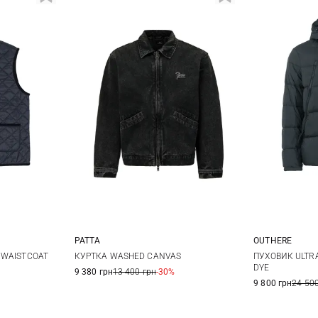
PATTA
OUTHERE
XL
M
L
XL
M
 WAISTCOAT
КУРТКА WASHED CANVAS
ПУХОВИК ULTRA
DYE
9 380 грн
13 400 грн
-30%
9 800 грн
24 500