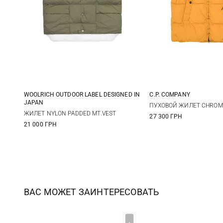
WOOLRICH OUTDOOR LABEL DESIGNED IN
C.P. COMPANY
JAPAN
M
L
XL
M
L
ПУХОВОЙ ЖИЛЕТ CHROM
ЖИЛЕТ NYLON PADDED MT.VEST
27 300 ГРН
21 000 ГРН
ВАС МОЖЕТ ЗАИНТЕРЕСОВАТЬ