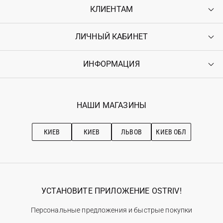
КЛИЕНТАМ
ЛИЧНЫЙ КАБИНЕТ
Контакты
Доставка
Оплата
ИНФОРМАЦИЯ
Войти
Возврат
Регистрация
Гарантия
Мои заказы
Программа лояльности
Вакансии
Избранное
Наши магазини
НАШИ МАГАЗИНЫ
Ostriv Club+
Про OSTRIV
Подписка на новости
Рекомендации по уходу
КИЕВ
КИЕВ
ЛЬВОВ
КИЕВ ОБЛ
УСТАНОВИТЕ ПРИЛОЖЕНИЕ OSTRIV!
Персональные предложения и быстрые покупки