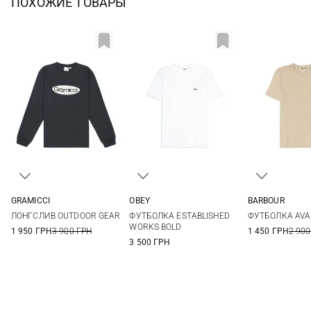
ПОХОЖИЕ ТОВАРЫ
GRAMICCI
OBEY
BARBOUR
S
M
L
XL
S
M
L
XL
8
10
ЛОНГСЛИВ OUTDOOR GEAR
ФУТБОЛКА ESTABLISHED
ФУТБОЛКА AVA
XXL
WORKS BOLD
1 950 ГРН
3 900 ГРН
1 450 ГРН
2 900
3 500 ГРН