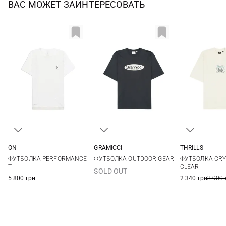
ВАС МОЖЕТ ЗАИНТЕРЕСОВАТЬ
ON
GRAMICCI
THRILLS
XS
M
M
L
XL
S
M
ФУТБОЛКА PERFORMANCE-
ФУТБОЛКА OUTDOOR GEAR
ФУТБОЛКА CRY
XXL
T
CLEAR
SOLD OUT
5 800 грн
2 340 грн
3 900 