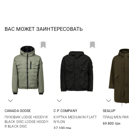
ВАС МОЖЕТ ЗАИНТЕРЕСОВАТЬ
CANADA GOOSE
C.P. COMPANY
SEALUP
M
L
XL
XXL
M
L
XL
XXL
48
50
ПУХОВИК LODGE HOODY-R
КУРТКА MEDIUM IN FLATT
ПЛАЩ MEN PA
3XL
BLACK DISC LODGE HOODY-
NYLON
69 800 грн
R BLACK DISC
37 100 грн