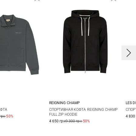
REIGNING CHAMP
LES 
L
XL
XXL
S
M
L
XL
ОФТА
СПОРТИВНАЯ КОФТА REIGNING CHAMP
СПОР
FULL ZIP HOODIE
грн
-50%
4 830
XXL
4 650 грн
9 300 грн
-50%