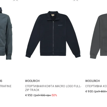
IS
WOOLRICH
WOOLRICH
XL
M
L
XL
XXL
M
TRAFINE
СПОРТИВНАЯ КОФТА MACRO LOGO FULL-
СПОРТИВНА К
ZIP TRACK
4 900 грн
9 800 
3XL
4 950 грн
9 900 грн
-50%