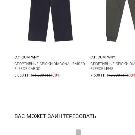
C.P. COMPANY
C.P. COMPANY
M
L
XL
XXL
S
M
СПОРТИВНЫЕ БРЮКИ DIAGONAL RAISED
СПОРТИВНЫЕ БРЮКИ DIA
FLEECE CARGO
FLEECE LENS
3XL
XXL
8 050 ГРН
11 500 ГРН
-30%
7 630 ГРН
10 900 ГРН
-30
ВАС МОЖЕТ ЗАИНТЕРЕСОВАТЬ