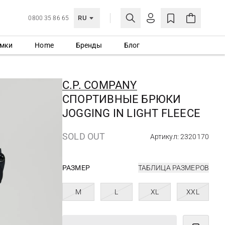
RU
0800 35 86 65
мки
Home
Бренды
Блог
ЛИЧНЫЙ КАБИНЕТ
ВОЙТИ
C.P. COMPANY
Еще не зарегистрированы?
СПОРТИВНЫЕ БРЮКИ
СОЗДАТЬ УЧЕТНУЮ ЗАПИСЬ
JOGGING IN LIGHT FLEECE
SOLD OUT
Артикул: 2320170
РАЗМЕР
ТАБЛИЦА РАЗМЕРОВ
M
L
XL
XXL