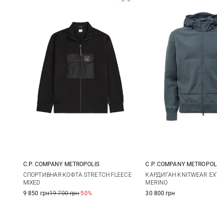
C.P. COMPANY METROPOLIS
C.P. COMPANY METROPOL
M
L
XL
XXL
M
L
СПОРТИВНАЯ КОФТА STRETCH FLEECE
КАРДИГАН KNITWEAR EX
MIXED
MERINO
9 850 грн
19 700 грн
-50%
30 800 грн