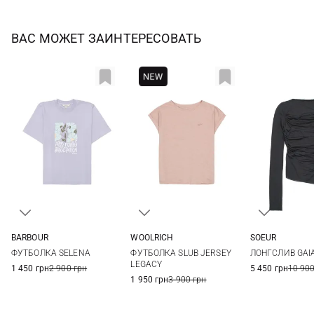
ВАС МОЖЕТ ЗАИНТЕРЕСОВАТЬ
BARBOUR
WOOLRICH
SOEUR
8
10
12
14
S
34
36
ФУТБОЛКА SELENA
ФУТБОЛКА SLUB JERSEY
ЛОНГСЛИВ GAI
16
LEGACY
1 450 грн
2 900 грн
5 450 грн
10 900
1 950 грн
3 900 грн