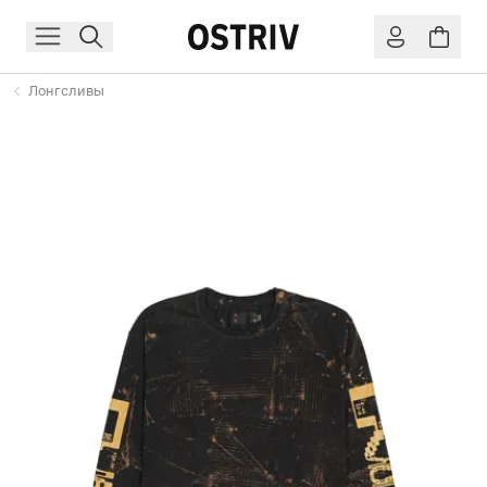
Лонгсливы