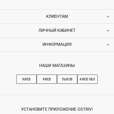
КЛИЕНТАМ
ЛИЧНЫЙ КАБИНЕТ
Контакты
Доставка
Оплата
ИНФОРМАЦИЯ
Войти
Возврат
Регистрация
Гарантия
Мои заказы
Программа лояльности
Вакансии
Избранное
Наши магазини
НАШИ МАГАЗИНЫ
Ostriv Club+
Про OSTRIV
Подписка на новости
Рекомендации по уходу
КИЕВ
КИЕВ
ЛЬВОВ
КИЕВ ОБЛ
УСТАНОВИТЕ ПРИЛОЖЕНИЕ OSTRIV!