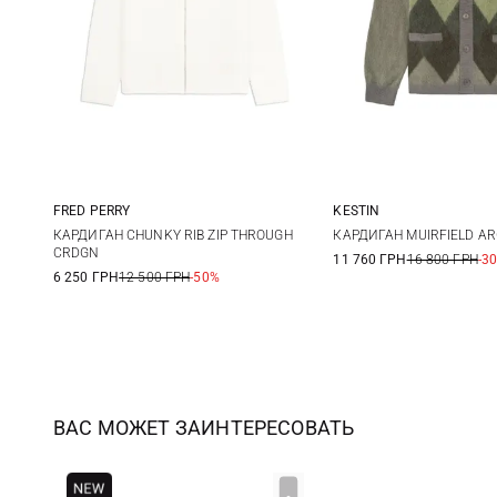
FRED PERRY
KESTIN
M
L
XL
XXL
M
L
КАРДИГАН CHUNKY RIB ZIP THROUGH
КАРДИГАН MUIRFIELD AR
CRDGN
11 760 ГРН
16 800 ГРН
-3
6 250 ГРН
12 500 ГРН
-50%
ВАС МОЖЕТ ЗАИНТЕРЕСОВАТЬ