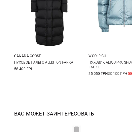
CANADA GOOSE
WOOLRICH
S
M
L
XL
XS
S
ПУХОВОЕ ПАЛЬТО ALLISTON PARKA
ПУХОВИК ALIQUIPPA SHO
JACKET
58 400 ГРН
25 050 ГРН
50 100 ГРН
-5
ВАС МОЖЕТ ЗАИНТЕРЕСОВАТЬ