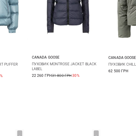
CANADA GOOSE
CANADA GOOS
M
L
M
L
S
ПУХОВИК MONTROSE JACKET BLACK
RT PUFFER
ПУХОВИК CHILL
LABEL
62 500 ГРН
22 260 ГРН
31 800 ГРН
-30%
0%