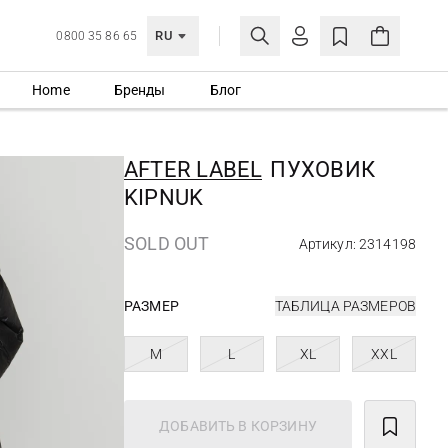
RU
0800 35 86 65
Home
Бренды
Блог
ЛИЧНЫЙ КАБИНЕТ
ВОЙТИ
AFTER LABEL
ПУХОВИК
Еще не зарегистрированы?
KIPNUK
СОЗДАТЬ УЧЕТНУЮ ЗАПИСЬ
SOLD OUT
Артикул: 2314198
РАЗМЕР
ТАБЛИЦА РАЗМЕРОВ
M
L
XL
XXL
ДОБАВИТЬ В КОРЗИНУ