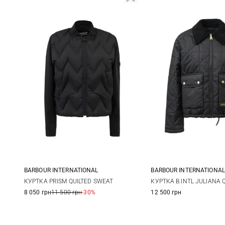
BARBOUR INTERNATIONAL
BARBOUR INTERNATIONAL
8
10
12
14
8
10
КУРТКА PRISM QUILTED SWEAT
КУРТКА B.INTL JULIANA 
8 050 грн
11 500 грн
-30%
12 500 грн