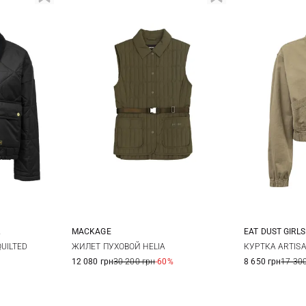
MACKAGE
EAT DUST GIRLS
12
XS
S
M
XXS
X
QUILTED
ЖИЛЕТ ПУХОВОЙ HELIA
КУРТКА ARTIS
12 080 грн
30 200 грн
-60%
8 650 грн
17 300