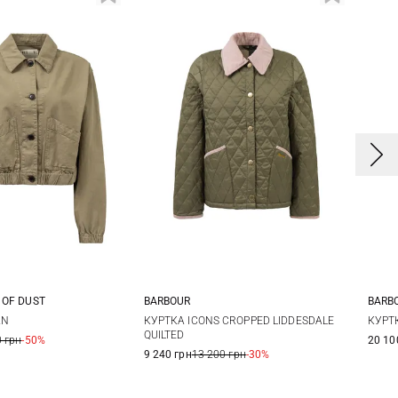
BARB
 OF DUST
BARBOUR
8
S
S
M
8
10
12
14
КУРТ
AN
КУРТКА ICONS CROPPED LIDDESDALE
QUILTED
20 10
 грн
-50%
1
9 240 грн
13 200 грн
-30%