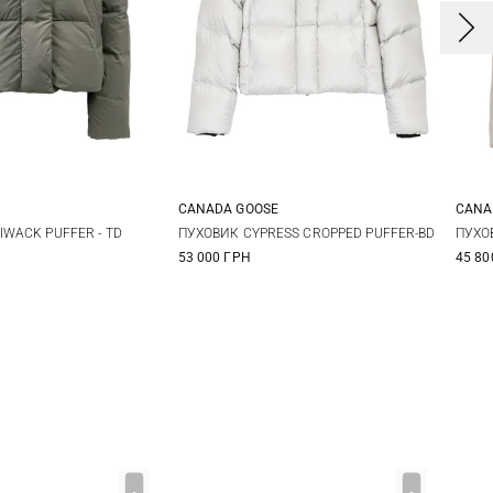
E
CANADA GOOSE
CANA
M
L
XS
S
M
L
X
IWACK PUFFER - TD
ПУХОВИК CYPRESS CROPPED PUFFER-BD
ПУХО
53 000 ГРН
45 80
X