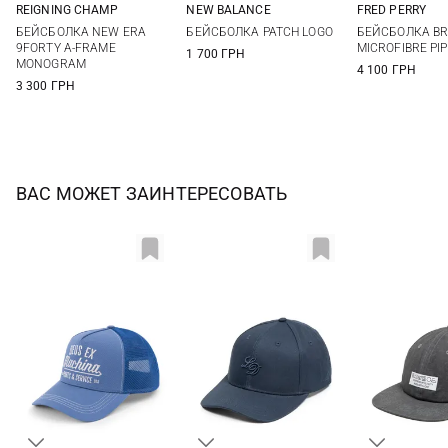
REIGNING CHAMP
NEW BALANCE
FRED PERRY
One size
One size
One si
БЕЙСБОЛКА NEW ERA
БЕЙСБОЛКА PATCH LOGO
БЕЙСБОЛКА B
9FORTY A-FRAME
MICROFIBRE PI
1 700 ГРН
MONOGRAM
4 100 ГРН
3 300 ГРН
ВАС МОЖЕТ ЗАИНТЕРЕСОВАТЬ