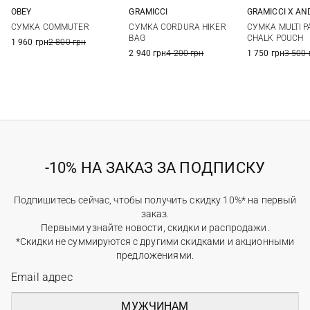
OBEY
GRAMICCI
GRAMICCI X A
One Size
One Size
One Si
СУМКА COMMUTER
СУМКА CORDURA HIKER
СУМКА MULTI 
BAG
CHALK POUCH
1 960 грн
2 800 грн
2 940 грн
4 200 грн
1 750 грн
3 500 
-10% НА ЗАКАЗ ЗА ПОДПИСКУ
Подпишитесь сейчас, чтобы получить скидку 10%* на первый
заказ.
Первыми узнайте новости, скидки и распродажи.
*Скидки не суммируются с другими скидками и акционными
предложениями.
МУЖЧИНАМ