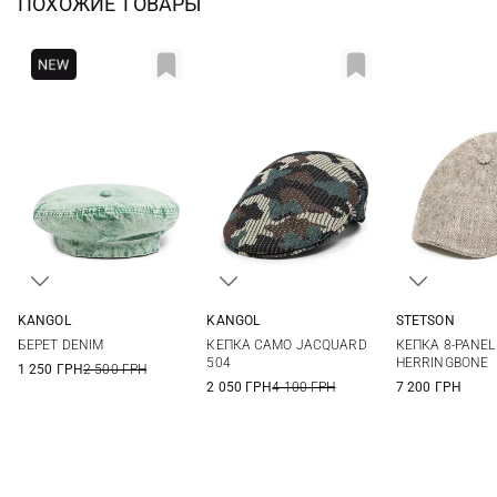
ПОХОЖИЕ ТОВАРЫ
KANGOL
KANGOL
STETSON
L/XL
L
M
L
БЕРЕТ DENIM
КЕПКА CAMO JACQUARD
КЕПКА 8-PANEL
504
HERRINGBONE
1 250 ГРН
2 500 ГРН
2 050 ГРН
4 100 ГРН
7 200 ГРН