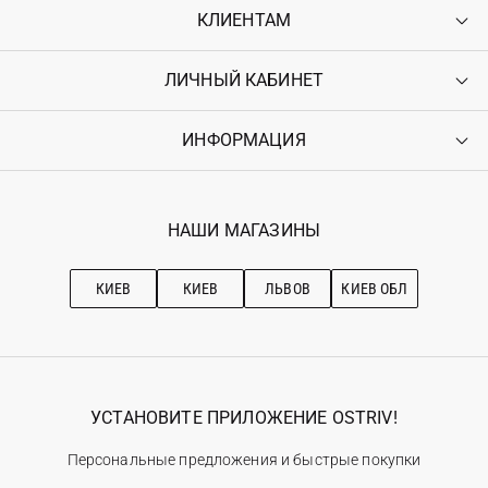
КЛИЕНТАМ
ЛИЧНЫЙ КАБИНЕТ
Контакты
Доставка
Оплата
ИНФОРМАЦИЯ
Войти
Возврат
Регистрация
Гарантия
Мои заказы
Программа лояльности
Вакансии
Избранное
Наши магазини
НАШИ МАГАЗИНЫ
Ostriv Club+
Про OSTRIV
Подписка на новости
Рекомендации по уходу
КИЕВ
КИЕВ
ЛЬВОВ
КИЕВ ОБЛ
УСТАНОВИТЕ ПРИЛОЖЕНИЕ OSTRIV!
Персональные предложения и быстрые покупки