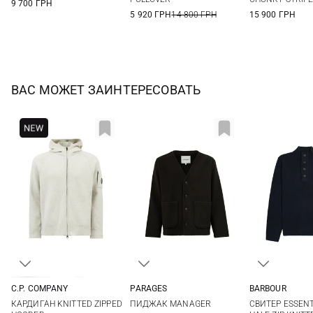
9 700 ГРН
5 920 ГРН
14 800 ГРН
15 900 ГРН
ВАС МОЖЕТ ЗАИНТЕРЕСОВАТЬ
C.P. COMPANY
PARAGES
BARBOUR
M
L
XL
XXL
M
L
XL
M
L
КАРДИГАН KNITTED ZIPPED
ПИДЖАК MANAGER
СВИТЕР ESSENT