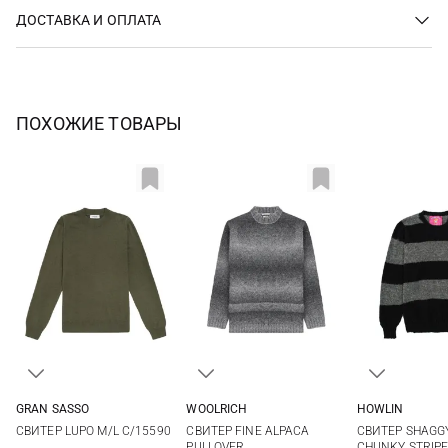
ДОСТАВКА И ОПЛАТА
ПОХОЖИЕ ТОВАРЫ
GRAN SASSO
WOOLRICH
HOWLIN
48
50
52
54
S
M
L
XL
M
L
СВИТЕР LUPO M/L C/15590
СВИТЕР FINE ALPACA
СВИТЕР SHAGGY
56
58
XXL
PULLOVER
CHUNKY STRIP