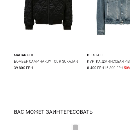
MAHARISHI
BELSTAFF
M
L
XL
M
L
БОМБЕР CAMP HARDY TOUR SUKAJAN
КУРТКА ДЖИНСОВАЯ PIS
39 800 ГРН
8 400 ГРН
16 800 ГРН
-50
ВАС МОЖЕТ ЗАИНТЕРЕСОВАТЬ