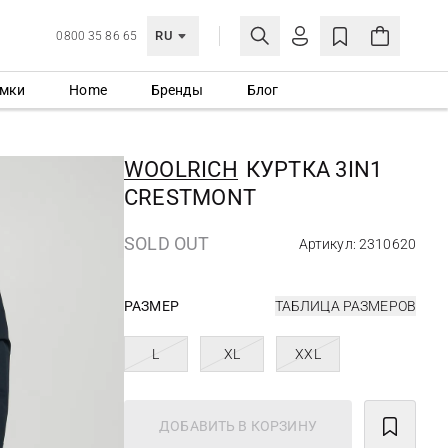
RU
0800 35 86 65
мки
Home
Бренды
Блог
ЛИЧНЫЙ КАБИНЕТ
ВОЙТИ
WOOLRICH
КУРТКА 3IN1
Еще не зарегистрированы?
CRESTMONT
СОЗДАТЬ УЧЕТНУЮ ЗАПИСЬ
SOLD OUT
Артикул: 2310620
РАЗМЕР
ТАБЛИЦА РАЗМЕРОВ
L
XL
XXL
ДОБАВИТЬ В КОРЗИНУ