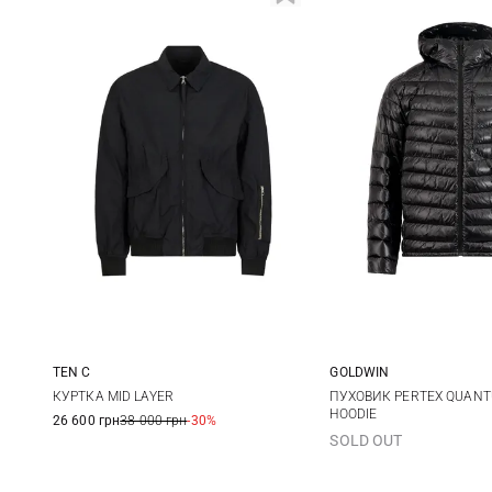
TEN C
GOLDWIN
48
50
52
S
M
КУРТКА MID LAYER
ПУХОВИК PERTEX QUAN
HOODIE
26 600 грн
38 000 грн
-30%
SOLD OUT