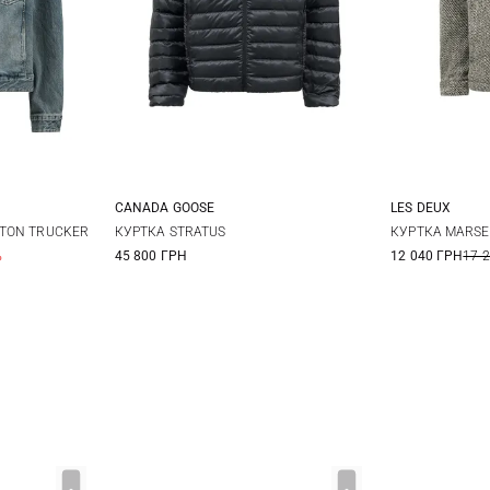
CANADA GOOSE
LES DEUX
XL
XXL
M
L
XL
XXL
M
TON TRUCKER
КУРТКА STRATUS
КУРТКА MARSEI
%
45 800 ГРН
12 040 ГРН
17 