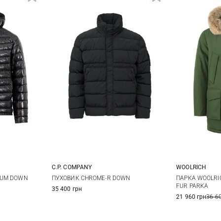
C.P. COMPANY
WOOLRICH
L
XL
S
M
L
XL
S
TUM DOWN
ПУХОВИК CHROME-R DOWN
ПАРКА WOOLRI
FUR PARKA
35 400 грн
XXL
XXL
21 960 грн
36 6