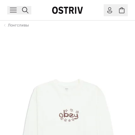
Лонгсливы