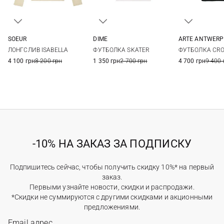
DIME
SOEUR
ARTE ANTWERP
XS
S
M
L
34
36
38
XS
S
ФУТБОЛКА SKATER
ЛОНГСЛИВ ISABELLA
ФУТБОЛКА CR
1 350 грн
2 700 грн
4 100 грн
8 200 грн
4 700 грн
9 400 
-10% НА ЗАКАЗ ЗА ПОДПИСКУ
Подпишитесь сейчас, чтобы получить скидку 10%* на первый
заказ.
Первыми узнайте новости, скидки и распродажи.
*Скидки не суммируются с другими скидками и акционными
предложениями.