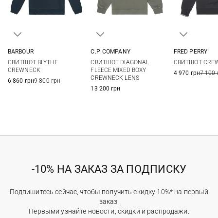
BARBOUR
C.P. COMPANY
FRED PERRY
S
M
L
XL
S
M
L
XL
S
M
СВИТШОТ BLYTHE
СВИТШОТ DIAGONAL
СВИТШОТ CRE
XXL
3XL
XXL
CREWNECK
FLEECE MIXED BOXY
4 970 грн
7 100 
CREWNECK LENS
6 860 грн
9 800 грн
13 200 грн
-10% НА ЗАКАЗ ЗА ПОДПИСКУ
Подпишитесь сейчас, чтобы получить скидку 10%* на первый
заказ.
Первыми узнайте новости, скидки и распродажи.