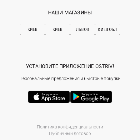
Программа лояльности
Вакансии
Избранное
Наши магазини
НАШИ МАГАЗИНЫ
Ostriv Club+
Про OSTRIV
Подписка на новости
Рекомендации по уходу
КИЕВ
КИЕВ
ЛЬВОВ
КИЕВ ОБЛ
УСТАНОВИТЕ ПРИЛОЖЕНИЕ OSTRIV!
Персональные предложения и быстрые покупки
Политика конфиденциальности
Публичный договор