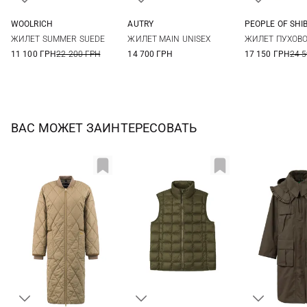
WOOLRICH
AUTRY
PEOPLE OF SHI
S
S
M
L
38
40
ЖИЛЕТ SUMMER SUEDE
ЖИЛЕТ MAIN UNISEX
ЖИЛЕТ ПУХОВО
11 100 ГРН
22 200 ГРН
14 700 ГРН
17 150 ГРН
24 
ВАС МОЖЕТ ЗАИНТЕРЕСОВАТЬ