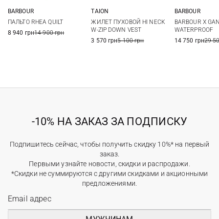
BARBOUR
TAION
BARBOUR
8
10
12
14
XS
S
M
L
6
8
ПАЛЬТО RHEA QUILT
ЖИЛЕТ ПУХОВОЙ HI NECK
BARBOUR X GAN
16
XL
XXL
3XL
W-ZIP DOWN VEST
WATERPROOF
8 940 грн
14 900 грн
3 570 грн
5 100 грн
14 750 грн
29 5
-10% НА ЗАКАЗ ЗА ПОДПИСКУ
Подпишитесь сейчас, чтобы получить скидку 10%* на первый
заказ.
Первыми узнайте новости, скидки и распродажи.
*Скидки не суммируются с другими скидками и акционными
предложениями.