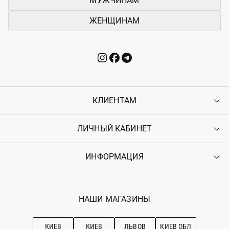
МУЖЧИНАМ
ЖЕНЩИНАМ
КЛИЕНТАМ
ЛИЧНЫЙ КАБИНЕТ
Контакты
Доставка
Оплата
ИНФОРМАЦИЯ
Войти
Возврат
Регистрация
Гарантия
Мои заказы
Программа лояльности
Вакансии
Избранное
Наши магазини
НАШИ МАГАЗИНЫ
Ostriv Club+
Про OSTRIV
Подписка на новости
Рекомендации по уходу
КИЕВ
КИЕВ
ЛЬВОВ
КИЕВ ОБЛ