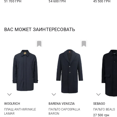
51 700 ГРН
54 600 ГРН
45 500 ГРН
ВАС МОЖЕТ ЗАИНТЕРЕСОВАТЬ
WOOLRICH
BARENA VENEZIA
SEBAGO
M
L
XL
XXL
48
50
52
54
S
M
ПЛАЩ ANTI-WRINKLE
ПАЛЬТО CAPOSPALLA
ПАЛЬТО BEALS
56
LAMAR
BARON
27 500 грн