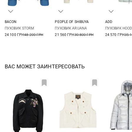
BACON
PEOPLE OF SHIBUYA
ADD
XS
S
M
38
40
42
44
38
40
ПУХОВИК STORM
ПУХОВИК ARUANA
ПУХОВИК HOO
24 100 ГРН
48 200 ГРН
21 560 ГРН
30 800 ГРН
24 570 ГРН
35 
ВАС МОЖЕТ ЗАИНТЕРЕСОВАТЬ