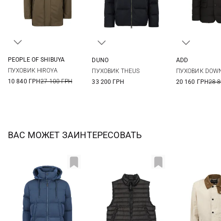
PEOPLE OF SHIBUYA
DUNO
ADD
48
50
52
54
48
50
52
54
48
50
ПУХОВИК HIROYA
ПУХОВИК THEUS
ПУХОВИК DOW
56
58
10 840 ГРН
27 100 ГРН
33 200 ГРН
20 160 ГРН
28 
ВАС МОЖЕТ ЗАИНТЕРЕСОВАТЬ