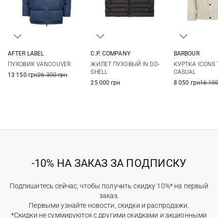
AFTER LABEL
C.P. COMPANY
BARBOUR
S
M
L
XL
M
L
XL
XXL
M
L
ПУХОВИК VANCOUVER
ЖИЛЕТ ПУХОВЫЙ IN DD-
КУРТКА ICONS
XXL
3XL
SHELL
CASUAL
13 150 грн
26 300 грн
25 000 грн
8 050 грн
16 100
-10% НА ЗАКАЗ ЗА ПОДПИСКУ
Подпишитесь сейчас, чтобы получить скидку 10%* на первый
заказ.
Первыми узнайте новости, скидки и распродажи.
*Скидки не суммируются с другими скидками и акционными