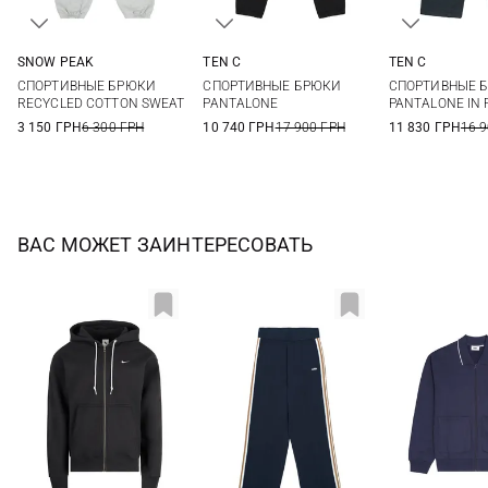
SNOW PEAK
TEN C
TEN C
M
L
XL
S
M
L
XL
M
L
СПОРТИВНЫЕ БРЮКИ
СПОРТИВНЫЕ БРЮКИ
СПОРТИВНЫЕ 
XXL
RECYCLED COTTON SWEAT
PANTALONE
PANTALONE IN 
3 150 ГРН
6 300 ГРН
10 740 ГРН
17 900 ГРН
11 830 ГРН
16 
ВАС МОЖЕТ ЗАИНТЕРЕСОВАТЬ