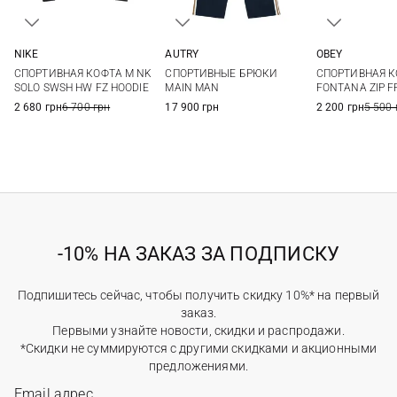
NIKE
AUTRY
OBEY
S
M
L
XL
S
M
L
XL
M
L
СПОРТИВНАЯ КОФТА M NK
СПОРТИВНЫЕ БРЮКИ
СПОРТИВНАЯ 
XXL
3XL
SOLO SWSH HW FZ HOODIE
MAIN MAN
FONTANA ZIP 
2 680 грн
6 700 грн
17 900 грн
2 200 грн
5 500 
-10% НА ЗАКАЗ ЗА ПОДПИСКУ
Подпишитесь сейчас, чтобы получить скидку 10%* на первый
заказ.
Первыми узнайте новости, скидки и распродажи.
*Скидки не суммируются с другими скидками и акционными
предложениями.