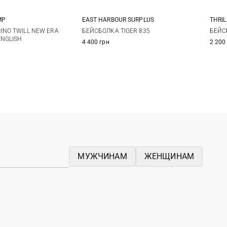
MP
EAST HARBOUR SURPLUS
THRIL
One size
One size
INO TWILL NEW ERA
БЕЙСБОЛКА TIGER 835
БЕЙС
ENGLISH
4 400 грн
2 200
МУЖЧИНАМ
ЖЕНЩИНАМ