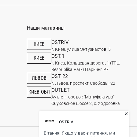
Наши магазины
OSTRIV
КИЕВ
г. Киев, улица Энтузиастов, 5
OST.1
КИЕВ
г. Киев, Кольцевая дорога, 1 (ТРЦ
Respublika Park) Паркинг Р7
OST 22
ЛЬВОВ
г. Львов, проспект Свободы, 22
OUTLET
КИЕВ ОБЛ
Аутлет-городок "Мануфактура",
Обуховское шоссе 2, с. Ходосовка