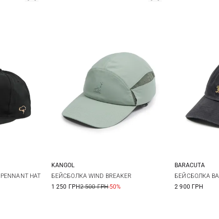
KANGOL
BARACUTA
One size
 PENNANT HAT
БЕЙСБОЛКА WIND BREAKER
БЕЙСБОЛКА BA
1 250 ГРН
2 500 ГРН
-50%
2 900 ГРН