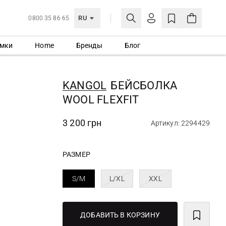
RU
0800 35 86 65
мки
Home
Бренды
Блог
ЛИЧНЫЙ КАБИНЕТ
ВОЙТИ
KANGOL
БЕЙСБОЛКА
Еще не зарегистрированы?
WOOL FLEXFIT
СОЗДАТЬ УЧЕТНУЮ ЗАПИСЬ
3 200 грн
Артикул: 2294429
РАЗМЕР
S/M
L/XL
XXL
ДОБАВИТЬ В КОРЗИНУ