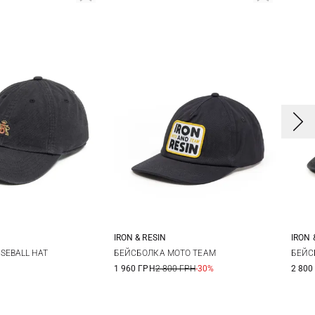
IRON & RESIN
IRON 
One size
One size
SEBALL HAT
БЕЙСБОЛКА MOTO TEAM
БЕЙС
1 960 ГРН
2 800 ГРН
-30%
2 800