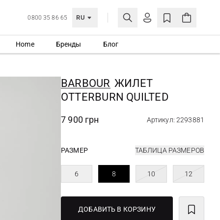
RU
0800 35 86 65
Home
Бренды
Блог
ЛИЧНЫЙ КАБИНЕТ
ВОЙТИ
BARBOUR
ЖИЛЕТ
Еще не зарегистрированы?
OTTERBURN QUILTED
СОЗДАТЬ УЧЕТНУЮ ЗАПИСЬ
7 900 грн
Артикул: 2293881
РАЗМЕР
ТАБЛИЦА РАЗМЕРОВ
6
8
10
12
ДОБАВИТЬ В КОРЗИНУ