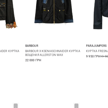
BARBOUR
PARAJUMPERS
12
14
6
8
10
12
XS
AIDER КУРТКА
BARBOUR X KSENIASCHNAIDER КУРТКА
КУРТКА FRESN
ВОЩЕНАЯ ALLERSTON WAX
9 950 ГРН
19 9
14
22 000 ГРН