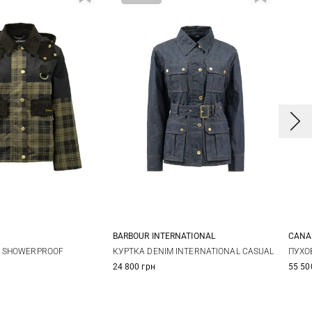
BARBOUR INTERNATIONAL
CANA
8
10
12
8
10
12
14
S
E SHOWERPROOF
КУРТКА DENIM INTERNATIONAL CASUAL
ПУХО
24 800 грн
55 50