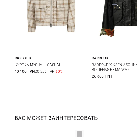
BARBOUR
BARBOUR
8
10
12
14
8
10
КУРТКА MYSHALL CASUAL
BARBOUR X KSENIASCHN
ВОЩЕНАЯ ERMA WAX
10 100 ГРН
20 200 ГРН
-50%
26 000 ГРН
ВАС МОЖЕТ ЗАИНТЕРЕСОВАТЬ