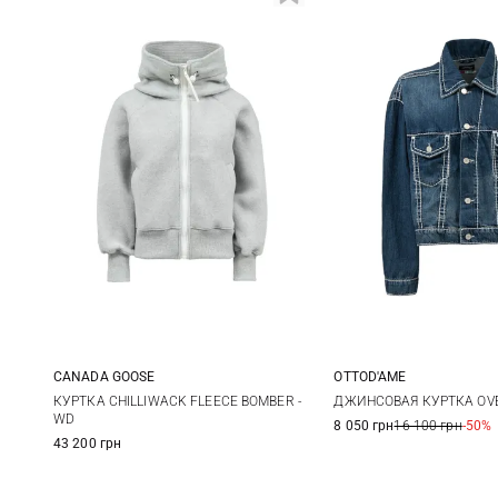
CANADA GOOSE
OTTOD'AME
XS
S
M
XS
S
КУРТКА CHILLIWACK FLEECE BOMBER -
ДЖИНСОВАЯ КУРТКА OVE
WD
8 050 грн
16 100 грн
-50%
43 200 грн