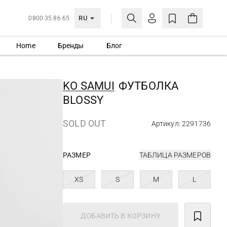
RU
0800 35 86 65
Home
Бренды
Блог
ЛИЧНЫЙ КАБИНЕТ
ВОЙТИ
KO SAMUI
ФУТБОЛКА
Еще не зарегистрированы?
BLOSSY
СОЗДАТЬ УЧЕТНУЮ ЗАПИСЬ
SOLD OUT
Артикул: 2291736
РАЗМЕР
ТАБЛИЦА РАЗМЕРОВ
XS
S
M
L
ДОБАВИТЬ В КОРЗИНУ