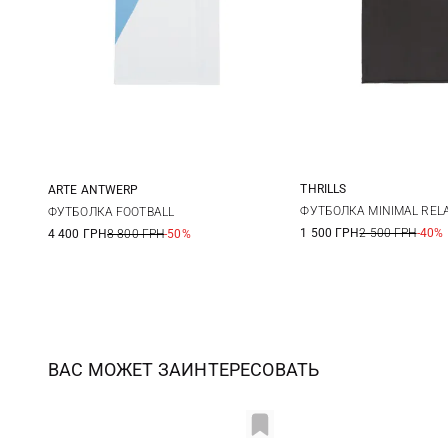
THRILLS
ARTE ANTWERP
6
8
S
M
L
XL
ФУТБОЛКА MINIMAL REL
ФУТБОЛКА FOOTBALL
1 500 ГРН
2 500 ГРН
-40%
4 400 ГРН
8 800 ГРН
-50%
14
ВАС МОЖЕТ ЗАИНТЕРЕСОВАТЬ