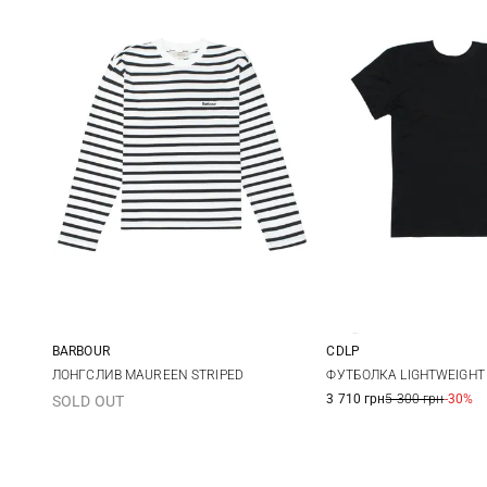
BARBOUR
CDLP
S
M
XS
S
ЛОНГСЛИВ MAUREEN STRIPED
ФУТБОЛКА LIGHTWEIGHT
3 710 грн
5 300 грн
-30%
SOLD OUT