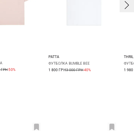
PATTA
THRIL
0
12
14
XS
S
M
L
6
LA
ФУТБОЛКА BUMBLE BEE
ФУТБ
 ГРН
-50%
1 800 ГРН
3 000 ГРН
-40%
1 980
XL
XXL