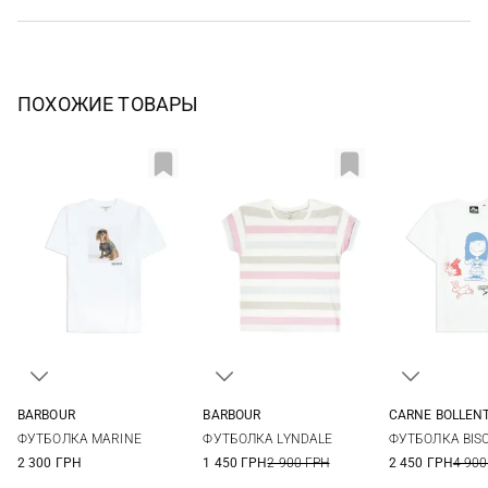
ПОХОЖИЕ ТОВАРЫ
BARBOUR
BARBOUR
CARNE BOLLEN
8
10
12
14
8
10
12
14
XS
S
ФУТБОЛКА MARINE
ФУТБОЛКА LYNDALE
ФУТБОЛКА BISO
16
2 300 ГРН
1 450 ГРН
2 900 ГРН
2 450 ГРН
4 900