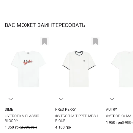
ВАС МОЖЕТ ЗАИНТЕРЕСОВАТЬ
DIME
FRED PERRY
AUTRY
S
M
L
XL
6
8
10
12
M
L
ФУТБОЛКА CLASSIC
ФУТБОЛКА TIPPED MESH
ФУТБОЛКА MAI
14
BLOODY
PIQUE
1 950 грн
3 900 
1 350 грн
2 700 грн
4 100 грн