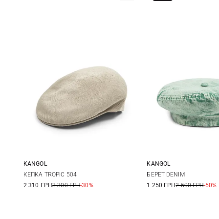
KANGOL
KANGOL
S
M
L
L/XL
КЕПКА TROPIC 504
БЕРЕТ DENIM
2 310 ГРН
3 300 ГРН
-30%
1 250 ГРН
2 500 ГРН
-50%