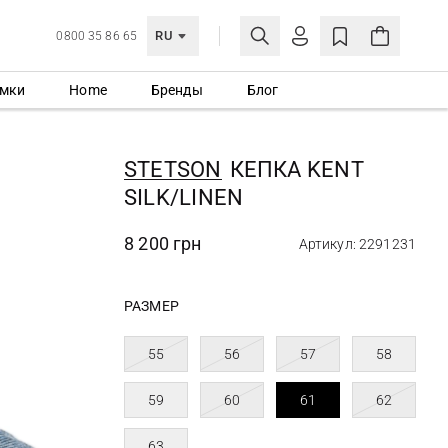
RU
0800 35 86 65
мки
Home
Бренды
Блог
ЛИЧНЫЙ КАБИНЕТ
ВОЙТИ
STETSON
КЕПКА KENT
Еще не зарегистрированы?
SILK/LINEN
СОЗДАТЬ УЧЕТНУЮ ЗАПИСЬ
8 200 грн
Артикул: 2291231
РАЗМЕР
55
56
57
58
59
60
61
62
63