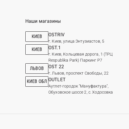
Наши магазины
OSTRIV
КИЕВ
г. Киев, улица Энтузиастов, 5
OST.1
КИЕВ
г. Киев, Кольцевая дорога, 1 (ТРЦ
Respublika Park) Паркинг Р7
OST 22
ЛЬВОВ
г. Львов, проспект Свободы, 22
OUTLET
КИЕВ ОБЛ
Аутлет-городок "Мануфактура",
Обуховское шоссе 2, с. Ходосовка