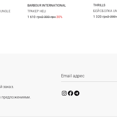
THRILLS
BARBOUR INTERNATIONAL
XL
One size
БЕЙСБОЛКА UN
JUNGLE
ТРАКЕР HELI
1 320 грн
2 200 
1 610 грн
2 300 грн
-30%
й заказ.
и предложениями.