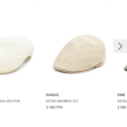
KANGOL
DIME
M
L
XL
M
L
XL
XXL
504 VENTAIR
КЕПКА BAMBOO 507
КЕПК
3 100 ГРН
3 500