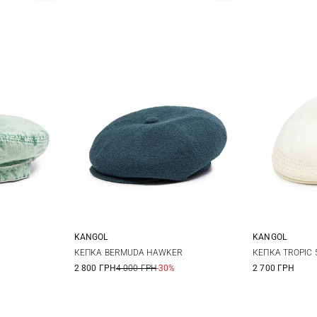
KANGOL
KANGOL
L
S
КЕПКА BERMUDA HAWKER
КЕПКА TROPIC 
2 800 ГРН
4 000 ГРН
-30%
2 700 ГРН