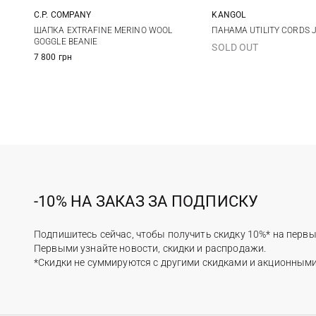
C.P. COMPANY
KANGOL
One size
M
L
ШАПКА EXTRAFINE MERINO WOOL
ПАНАМА UTILITY CORDS 
GOGGLE BEANIE
SOLD OUT
7 800 грн
-10% НА ЗАКАЗ ЗА ПОДПИСКУ
Подпишитесь сейчас, чтобы получить скидку 10%* на первы
Первыми узнайте новости, скидки и распродажи.
*Скидки не суммируются с другими скидками и акционным