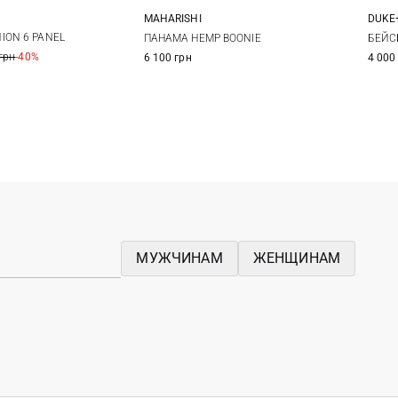
MAHARISHI
DUKE
One size
S/M
L/XL
ION 6 PANEL
ПАНАМА HEMP BOONIE
БЕЙС
грн
-40%
6 100 грн
4 000
МУЖЧИНАМ
ЖЕНЩИНАМ