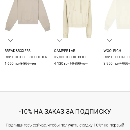
BREAD&BOXERS
CAMPER LAB
WOOLRICH
S
S
M
L
XS
S
СВИТШОТ OFF SHOULDER
ХУДИ HOODIE BEIGE
СВИТШОТ INTE
1 650 грн
3 300 грн
4 120 грн
10 300 грн
3 950 грн
7 900 
-10% НА ЗАКАЗ ЗА ПОДПИСКУ
Подпишитесь сейчас, чтобы получить скидку 10%* на первый