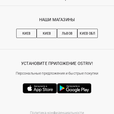
Возврат
Регистрация
Гарантия
Мои заказы
Программа лояльности
Вакансии
Избранное
Наши магазини
НАШИ МАГАЗИНЫ
Ostriv Club+
Про OSTRIV
Подписка на новости
Рекомендации по уходу
КИЕВ
КИЕВ
ЛЬВОВ
КИЕВ ОБЛ
УСТАНОВИТЕ ПРИЛОЖЕНИЕ OSTRIV!
Персональные предложения и быстрые покупки
Политика конфиденциальности