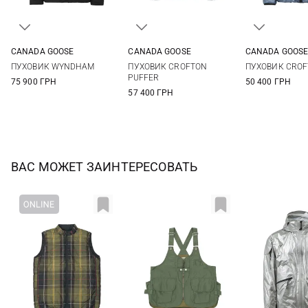
CANADA GOOSE
CANADA GOOSE
CANADA GOOS
M
L
XL
XXL
S
M
L
XL
M
L
ПУХОВИК WYNDHAM
ПУХОВИК CROFTON
ПУХОВИК CROF
XXL
3XL
PUFFER
75 900 ГРН
50 400 ГРН
57 400 ГРН
ВАС МОЖЕТ ЗАИНТЕРЕСОВАТЬ