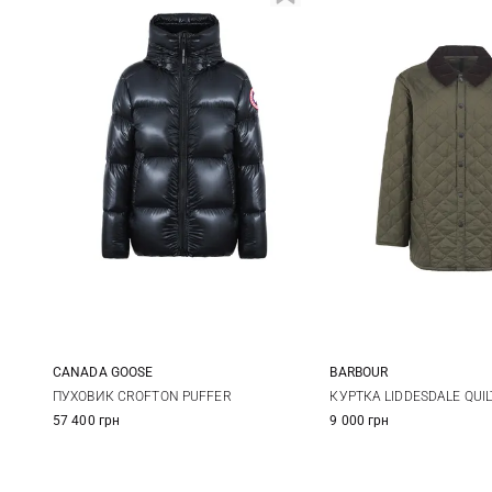
CANADA GOOSE
BARBOUR
S
M
L
XL
S
M
ПУХОВИК CROFTON PUFFER
КУРТКА LIDDESDALE QUIL
57 400 грн
9 000 грн
XXL
3XL
XXL
3XL