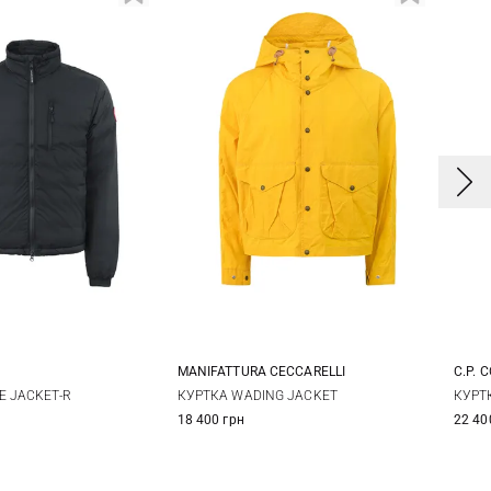
E
MANIFATTURA CECCARELLI
C.P. 
M
L
XL
40
42
4
E JACKET-R
КУРТКА WADING JACKET
КУРТК
18 400 грн
22 40
XL
5