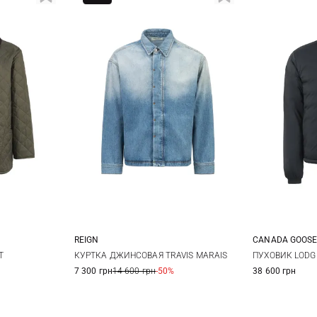
REIGN
CANADA GOOS
L
XL
L
S
T
КУРТКА ДЖИНСОВАЯ TRAVIS MARAIS
ПУХОВИК LODG
7 300 грн
14 600 грн
-50%
38 600 грн
XXL
3