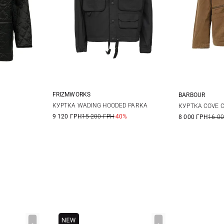
FRIZMWORKS
BARBOUR
M
L
XL
42
44
M
КУРТКА WADING HOODED PARKA
КУРТКА COVE 
9 120 ГРН
15 200 ГРН
-40%
8 000 ГРН
16 0