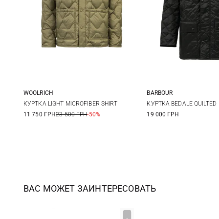
WOOLRICH
BARBOUR
L
38
40
КУРТКА LIGHT MICROFIBER SHIRT
КУРТКА BEDALE QUILTED
11 750 ГРН
23 500 ГРН
-50%
19 000 ГРН
ВАС МОЖЕТ ЗАИНТЕРЕСОВАТЬ