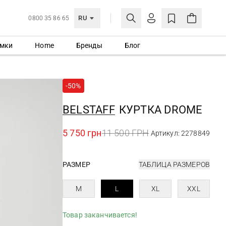
RU
0800 35 86 65
мки
Home
Бренды
Блог
ЛИЧНЫЙ КАБИНЕТ
ВОЙТИ
-50%
Еще не зарегистрированы?
СОЗДАТЬ УЧЕТНУЮ ЗАПИСЬ
BELSTAFF
КУРТКА DROME
5 750 грн
11 500 ГРН
Артикул: 2278849
РАЗМЕР
ТАБЛИЦА РАЗМЕРОВ
M
L
XL
XXL
Товар заканчивается!