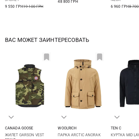
48 800 ГРН
9 550 ГРН
19 100 ГРН
6 960 ГРН
8 700
ВАС МОЖЕТ ЗАИНТЕРЕСОВАТЬ
CANADA GOOSE
WOOLRICH
TEN C
S
M
L
XL
M
L
XL
XXL
48
50
ЖИЛЕТ GARSON VEST
ПАРКА ARCTIC ANORAK
КУРТКА MID LA
56
58