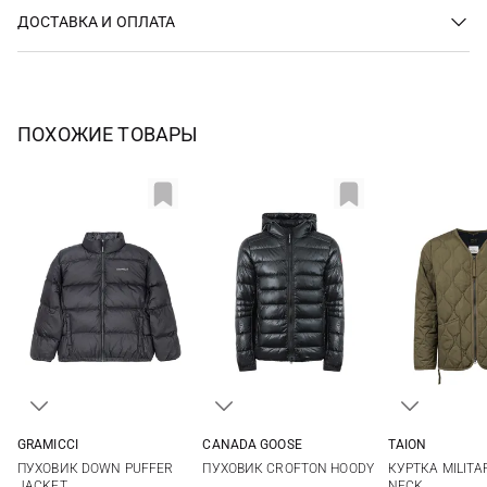
ДОСТАВКА И ОПЛАТА
ПОХОЖИЕ ТОВАРЫ
GRAMICCI
CANADA GOOSE
TAION
M
L
XL
S
M
L
XL
XS
S
ПУХОВИК DOWN PUFFER
ПУХОВИК CROFTON HOODY
КУРТКА MILITAR
XXL
3XL
XL
XXL
JACKET
NECK