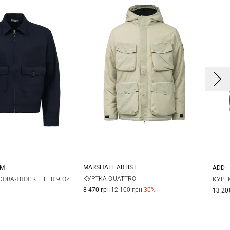
MARSHALL ARTIST
OM
ADD
S
M
L
XL
L
XL
XXL
4
КУРТКА QUATTRO
ОВАЯ ROCKETEER 9 OZ
КУРТ
8 470 грн
12 100 грн
-30%
13 20
5