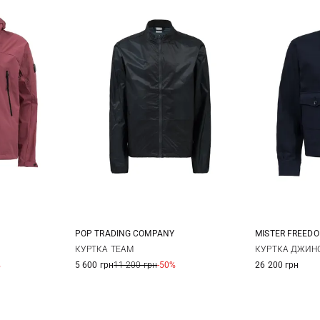
POP TRADING COMPANY
MISTER FREED
52
54
M
L
XL
M
КУРТКА TEAM
КУРТКА ДЖИНС
%
5 600 грн
11 200 грн
-50%
26 200 грн