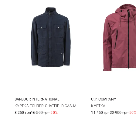
BARBOUR INTERNATIONAL
C.P. COMPANY
M
L
XL
48
50
КУРТКА TOURER CHATFIELD CASUAL
КУРТКА
8 250 грн
16 500 грн
-50%
11 450 грн
22 900 грн
-50
56
58