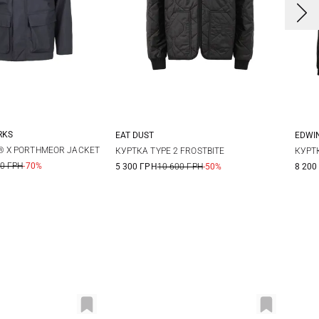
RKS
EAT DUST
EDWI
L
XL
XXL
M
L
XL
S
® X PORTHMEOR JACKET
КУРТКА TYPE 2 FROSTBITE
КУРТ
00 ГРН
-70%
5 300 ГРН
10 600 ГРН
-50%
8 200