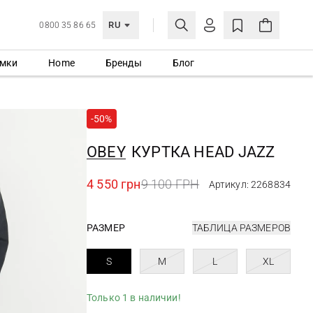
RU
0800 35 86 65
мки
Home
Бренды
Блог
ЛИЧНЫЙ КАБИНЕТ
ВОЙТИ
-50%
Еще не зарегистрированы?
СОЗДАТЬ УЧЕТНУЮ ЗАПИСЬ
OBEY
КУРТКА HEAD JAZZ
4 550 грн
9 100 ГРН
Артикул: 2268834
РАЗМЕР
ТАБЛИЦА РАЗМЕРОВ
S
M
L
XL
Только 1 в наличии!