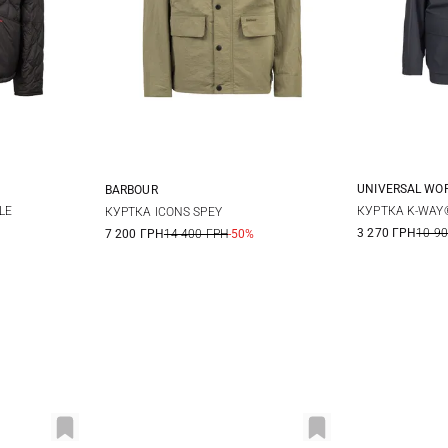
UNIVERSAL WO
BARBOUR
L
XL
M
M
L
XL
XXL
LE
КУРТКА K-WAY
КУРТКА ICONS SPEY
3 270 ГРН
10 9
7 200 ГРН
14 400 ГРН
-50%