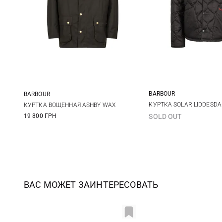
BARBOUR
BARBOUR
S
M
S
M
L
XL
КУРТКА SOLAR LIDDESDA
КУРТКА ВОЩЕННАЯ ASHBY WAX
19 800 ГРН
SOLD OUT
XXL
XXL
3XL
ВАС МОЖЕТ ЗАИНТЕРЕСОВАТЬ