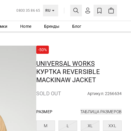
RU
0800 35 86 65
мки
Home
Бренды
Блог
ЛИЧНЫЙ КАБИНЕТ
ВОЙТИ
-50%
Еще не зарегистрированы?
СОЗДАТЬ УЧЕТНУЮ ЗАПИСЬ
UNIVERSAL WORKS
КУРТКА REVERSIBLE
MACKINAW JACKET
SOLD OUT
Артикул: 2266634
РАЗМЕР
ТАБЛИЦА РАЗМЕРОВ
M
L
XL
XXL