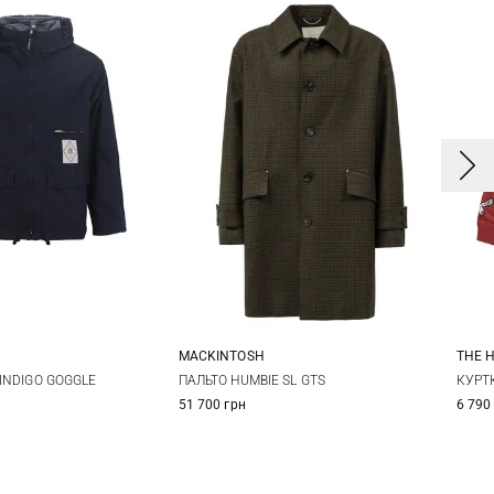
MACKINTOSH
THE 
L
XL
XXL
40
42
44
 INDIGO GOGGLE
ПАЛЬТО HUMBIE SL GTS
КУРТ
51 700 грн
6 790