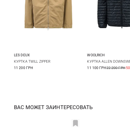
LES DEUX
WOOLRICH
M
L
XL
XXL
M
L
КУРТКА TWILL ZIPPER
КУРТКА ALLEN DOWNSW
11 200 ГРН
11 100 ГРН
22 200 ГРН
-5
3XL
ВАС МОЖЕТ ЗАИНТЕРЕСОВАТЬ