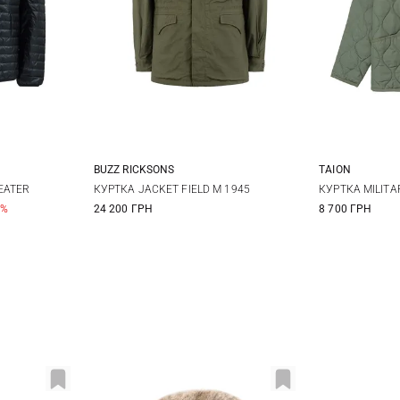
BUZZ RICKSONS
TAION
XL
XXL
40
42
44
XS
EATER
КУРТКА JACKET FIELD M 1945
КУРТКА MILITA
0%
24 200 ГРН
8 700 ГРН
XL