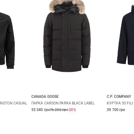
C.P. COMPANY
CANADA GOOSE
M
XL
XXL
S
M
L
КУРТКА 50 FILI
INGTON CASUAL
ПАРКА CARSON PARKA BLACK LABEL
39 700 грн
53 340 грн
76 200 грн
-30%