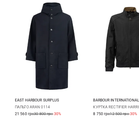
EAST HARBOUR SURPLUS
BARBOUR INTERNATIONAL
48
50
52
M
L
ПАЛЬТО ARAN 0114
КУРТКА RECTIFIER HARR
21 560 грн
30 800 грн
-30%
8 750 грн
12 500 грн
-30%
3XL