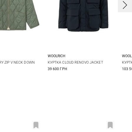
WOOLRICH
WOOL
S
M
L
M
L
XL
XXL
RY ZIP V NECK DOWN
КУРТКА CLOUD RENOVO JACKET
КУРТК
39 600 ГРН
103 5