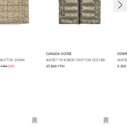
CANADA GOOSE
EDWI
S
M
L
M
L
XL
XXL
S
 BUTTON DOWN
ЖИЛЕТ ПУХОВОЙ CROFTON VEST-BD
ЖИЛЕ
 ГРН
-30%
35 800 ГРН
6 300
XL
3XL