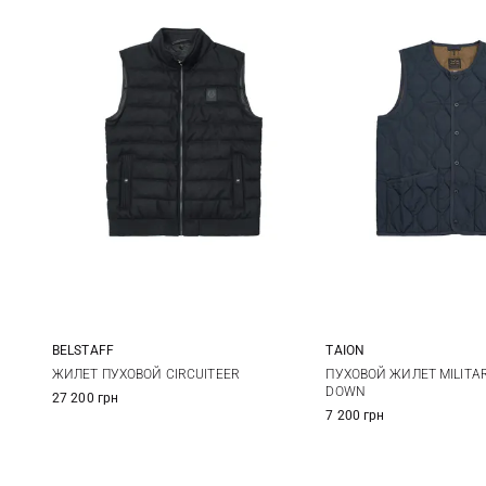
BELSTAFF
TAION
S
M
L
XL
XS
S
ЖИЛЕТ ПУХОВОЙ CIRCUITEER
ПУХОВОЙ ЖИЛЕТ MILITA
DOWN
27 200 грн
XXL
3XL
XL
XXL
7 200 грн