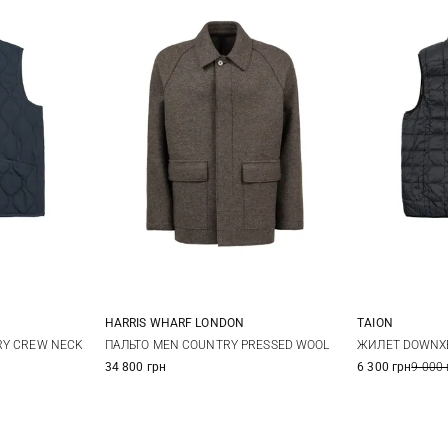
HARRIS WHARF LONDON
TAION
M
L
46
48
50
52
S
RY CREW NECK
ПАЛЬТО MEN COUNTRY PRESSED WOOL
ЖИЛЕТ DOWNXB
34 800 грн
6 300 грн
9 000 
XXL