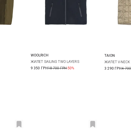
WOOLRICH
TAION
M
L
XL
XXL
L
XL
XS
ЖИЛЕТ SAILING TWO LAYERS
ЖИЛЕТ V-NECK
9 350 ГРН
18 700 ГРН
-50%
3 290 ГРН
4 700
3XL
XL
X