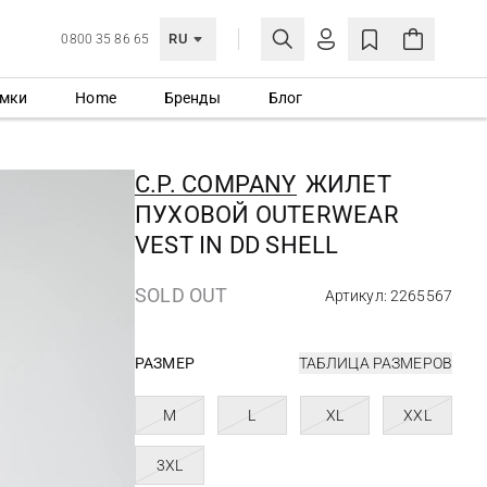
RU
0800 35 86 65
мки
Home
Бренды
Блог
ЛИЧНЫЙ КАБИНЕТ
ВОЙТИ
C.P. COMPANY
ЖИЛЕТ
Еще не зарегистрированы?
ПУХОВОЙ OUTERWEAR
СОЗДАТЬ УЧЕТНУЮ ЗАПИСЬ
VEST IN DD SHELL
SOLD OUT
Артикул: 2265567
РАЗМЕР
ТАБЛИЦА РАЗМЕРОВ
M
L
XL
XXL
3XL