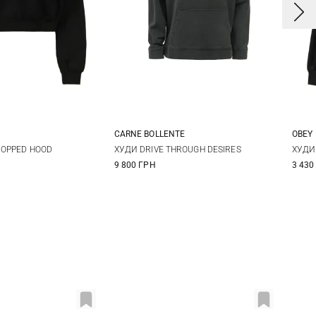
CARNE BOLLENTE
OBEY
S
M
L
S
M
L
XL
X
ROPPED HOOD
ХУДИ DRIVE THROUGH DESIRES
ХУДИ
9 800 ГРН
3 430