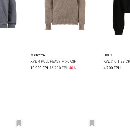
MA'RY'YA
OBEY
L
XL
XS
S
M
XS
ХУДИ PULL HEAVY MIXCASH
ХУДИ CITIES C
10 020 ГРН
16 700 ГРН
-40%
4 700 ГРН