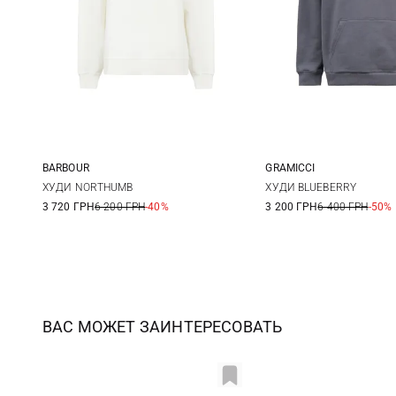
BARBOUR
GRAMICCI
8
10
12
14
S
M
ХУДИ NORTHUMB
ХУДИ BLUEBERRY
3 720 ГРН
6 200 ГРН
-40%
3 200 ГРН
6 400 ГРН
-50%
ВАС МОЖЕТ ЗАИНТЕРЕСОВАТЬ