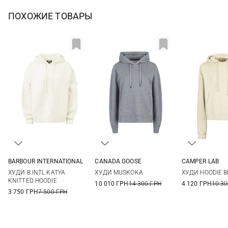
ПОХОЖИЕ ТОВАРЫ
BARBOUR INTERNATIONAL
CANADA GOOSE
CAMPER LAB
8
10
12
S
M
S
M
ХУДИ B.INTL KATYA
ХУДИ MUSKOKA
ХУДИ HOODIE B
KNITTED HOODIE
10 010 ГРН
14 300 ГРН
4 120 ГРН
10 30
3 750 ГРН
7 500 ГРН