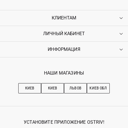
КЛИЕНТАМ
ЛИЧНЫЙ КАБИНЕТ
Контакты
Доставка
Оплата
ИНФОРМАЦИЯ
Войти
Возврат
Регистрация
Гарантия
Мои заказы
Программа лояльности
Вакансии
Избранное
Наши магазини
НАШИ МАГАЗИНЫ
Ostriv Club+
Про OSTRIV
Подписка на новости
Рекомендации по уходу
КИЕВ
КИЕВ
ЛЬВОВ
КИЕВ ОБЛ
УСТАНОВИТЕ ПРИЛОЖЕНИЕ OSTRIV!