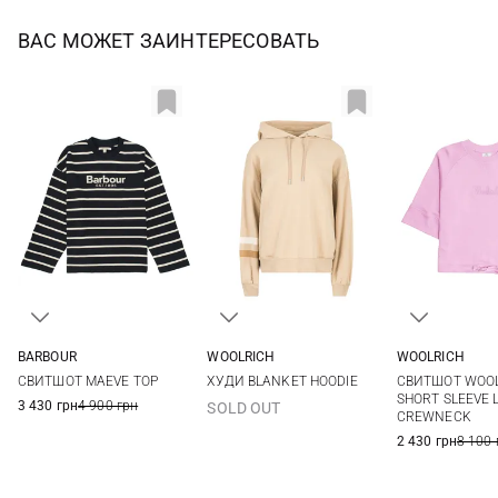
ВАС МОЖЕТ ЗАИНТЕРЕСОВАТЬ
WOOLRICH
BARBOUR
WOOLRICH
XS
S
8
10
12
XXS
XS
S
M
СВИТШОТ WOO
СВИТШОТ MAEVE TOP
ХУДИ BLANKET HOODIE
L
SHORT SLEEVE 
3 430 грн
4 900 грн
SOLD OUT
CREWNECK
2 430 грн
8 100 