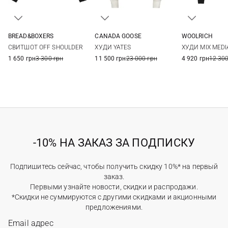
WOOLRICH
BREAD&BOXERS
CANADA GOOSE
XS
S
S
XS
S
M
ХУДИ MIX MEDI
СВИТШОТ OFF SHOULDER
ХУДИ YATES
XL
4 920 грн
12 300
1 650 грн
3 300 грн
11 500 грн
23 000 грн
-10% НА ЗАКАЗ ЗА ПОДПИСКУ
Подпишитесь сейчас, чтобы получить скидку 10%* на первый
заказ.
Первыми узнайте новости, скидки и распродажи.
*Скидки не суммируются с другими скидками и акционными
предложениями.