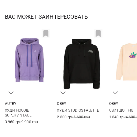
ВАС МОЖЕТ ЗАИНТЕРЕСОВАТЬ
AUTRY
OBEY
OBEY
XS
S
M
L
S
M
L
XL
XS
S
ХУДИ HOODIE
ХУДИ STUDIOS PALETTE
СВИТШОТ FIG
XL
XXL
XL
SUPERVINTAGE
2 800 грн
5 600 грн
1 840 грн
4 600 
3 960 грн
9 900 грн