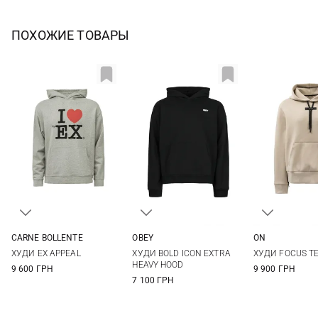
ПОХОЖИЕ ТОВАРЫ
CARNE BOLLENTE
OBEY
ON
M
L
XL
S
M
L
XL
XS
S
ХУДИ EX APPEAL
ХУДИ BOLD ICON EXTRA
ХУДИ FOCUS T
XXL
HEAVY HOOD
9 600 ГРН
9 900 ГРН
7 100 ГРН