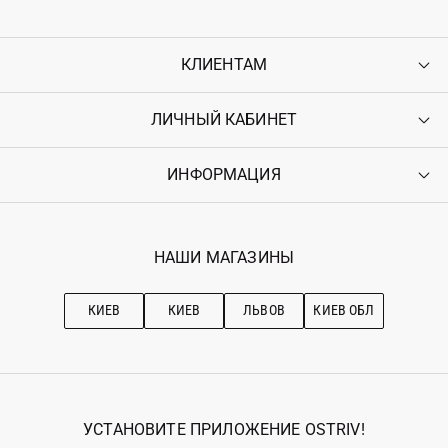
КЛИЕНТАМ
ЛИЧНЫЙ КАБИНЕТ
Контакты
Доставка
Оплата
ИНФОРМАЦИЯ
Войти
Возврат
Регистрация
Гарантия
Мои заказы
Программа лояльности
Вакансии
Избранное
Наши магазини
НАШИ МАГАЗИНЫ
Ostriv Club+
Про OSTRIV
Подписка на новости
Рекомендации по уходу
КИЕВ
КИЕВ
ЛЬВОВ
КИЕВ ОБЛ
УСТАНОВИТЕ ПРИЛОЖЕНИЕ OSTRIV!