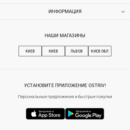
Доставка
Оплата
ИНФОРМАЦИЯ
Войти
Возврат
Регистрация
Гарантия
Мои заказы
Программа лояльности
Вакансии
Избранное
Наши магазини
НАШИ МАГАЗИНЫ
Ostriv Club+
Про OSTRIV
Подписка на новости
Рекомендации по уходу
КИЕВ
КИЕВ
ЛЬВОВ
КИЕВ ОБЛ
УСТАНОВИТЕ ПРИЛОЖЕНИЕ OSTRIV!
Персональные предложения и быстрые покупки