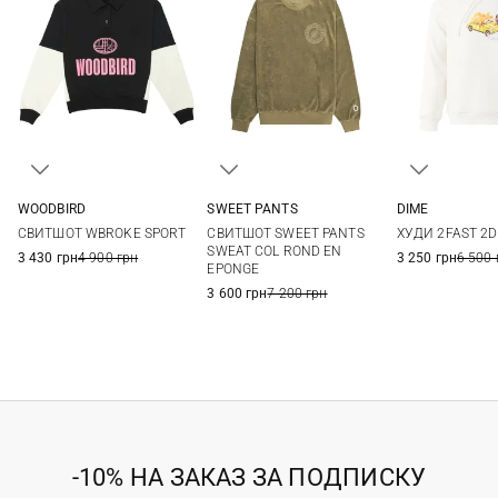
WOODBIRD
SWEET PANTS
DIME
XS
S
M
L
XS
S
M
L
XS
S
СВИТШОТ WBROKE SPORT
СВИТШОТ SWEET PANTS
ХУДИ 2FAST 2D
SWEAT COL ROND EN
3 430 грн
4 900 грн
3 250 грн
6 500 
EPONGE
3 600 грн
7 200 грн
-10% НА ЗАКАЗ ЗА ПОДПИСКУ