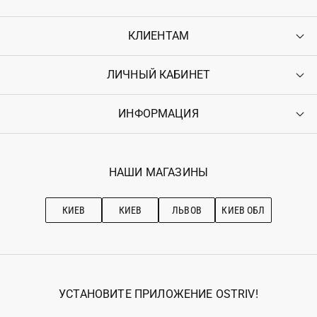
КЛИЕНТАМ
ЛИЧНЫЙ КАБИНЕТ
Контакты
Доставка
Оплата
ИНФОРМАЦИЯ
Войти
Возврат
Регистрация
Гарантия
Мои заказы
Программа лояльности
Вакансии
Избранное
Наши магазини
НАШИ МАГАЗИНЫ
Ostriv Club+
Про OSTRIV
Подписка на новости
Рекомендации по уходу
КИЕВ
КИЕВ
ЛЬВОВ
КИЕВ ОБЛ
УСТАНОВИТЕ ПРИЛОЖЕНИЕ OSTRIV!