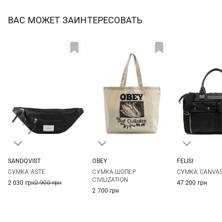
ВАС МОЖЕТ ЗАИНТЕРЕСОВАТЬ
SANDQVIST
OBEY
FELISI
35Х16Х7СМ
One Size
One Si
СУМКА ASTE
СУМКА-ШОПЕР
СУМКА CANVAS
CIVILIZATION
2 030 грн
2 900 грн
47 200 грн
2 700 грн