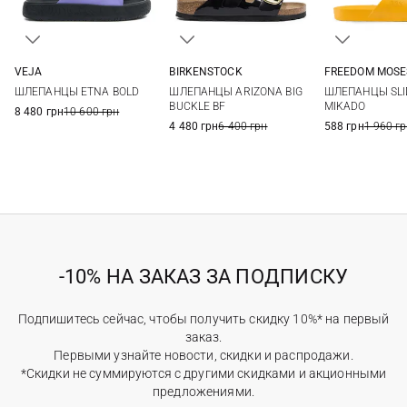
VEJA
BIRKENSTOCK
FREEDOM MOSE
36
37
38
39
36
37
38
39
35/36
36/37
ШЛЕПАНЦЫ ETNA BOLD
ШЛЕПАНЦЫ ARIZONA BIG
ШЛЕПАНЦЫ SLI
40
40
41
39/40
40/41
BUCKLE BF
MIKADO
8 480 грн
10 600 грн
4 480 грн
6 400 грн
588 грн
1 960 г
-10% НА ЗАКАЗ ЗА ПОДПИСКУ
Подпишитесь сейчас, чтобы получить скидку 10%* на первый
заказ.
Первыми узнайте новости, скидки и распродажи.
*Скидки не суммируются с другими скидками и акционными
предложениями.