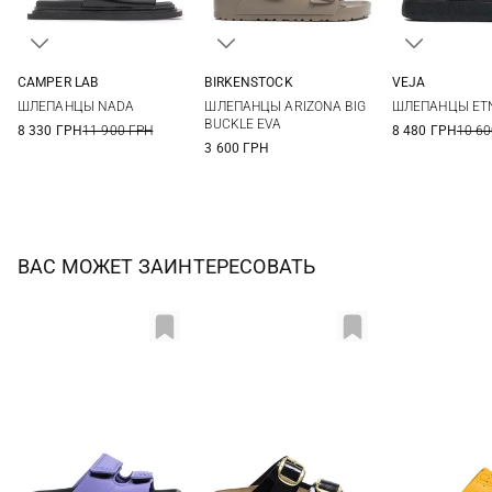
CAMPER LAB
BIRKENSTOCK
VEJA
37
38
39
40
35
36
37
38
36
37
ШЛЕПАНЦЫ NADA
ШЛЕПАНЦЫ ARIZONA BIG
ШЛЕПАНЦЫ ET
41
39
40
41
42
40
41
BUCKLE EVA
8 330 ГРН
11 900 ГРН
8 480 ГРН
10 60
3 600 ГРН
ВАС МОЖЕТ ЗАИНТЕРЕСОВАТЬ